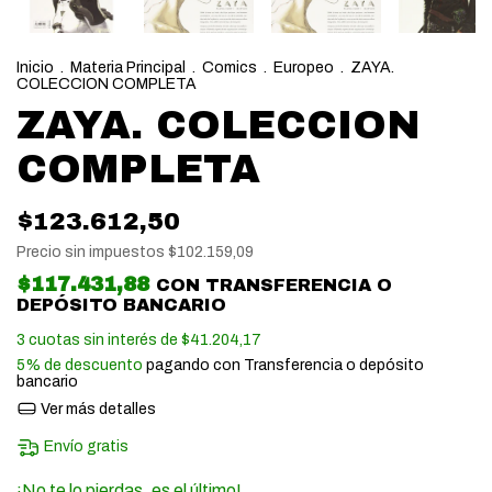
Inicio
.
Materia Principal
.
Comics
.
Europeo
.
ZAYA.
COLECCION COMPLETA
ZAYA. COLECCION
COMPLETA
$123.612,50
Precio sin impuestos
$102.159,09
$117.431,88
CON
TRANSFERENCIA O
DEPÓSITO BANCARIO
3
cuotas sin interés de
$41.204,17
5% de descuento
pagando con Transferencia o depósito
bancario
Ver más detalles
Envío gratis
¡No te lo pierdas, es el último!