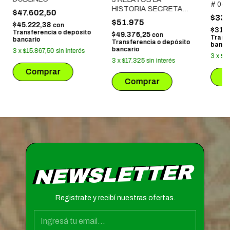
# 04 
HISTORIA SECRETA
$47.602,50
TERR
$33.
DEL HOMBRE GIGANTE
$51.975
$45.222,38
con
$31.
Transferencia o depósito
$49.376,25
con
Trans
bancario
Transferencia o depósito
banca
bancario
3
x
$15.867,50
sin interés
3
x
$1
3
x
$17.325
sin interés
NEWSLETTER
Registrate y recibí nuestras ofertas.