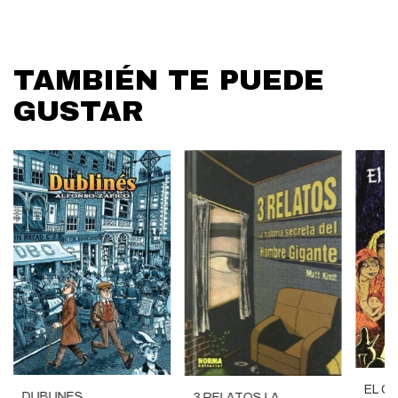
TAMBIÉN TE PUEDE
GUSTAR
EL G
DUBLINES
3 RELATOS LA