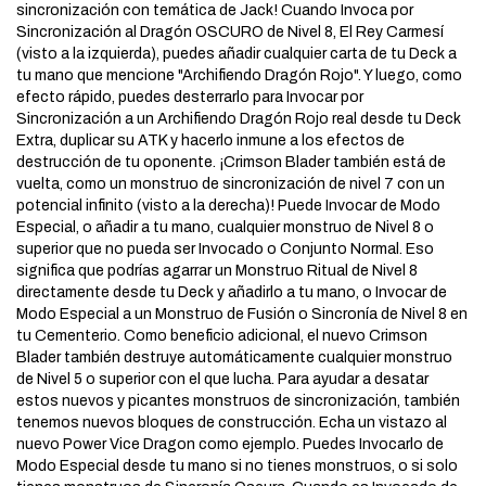
sincronización con temática de Jack! Cuando Invoca por
Sincronización al Dragón OSCURO de Nivel 8, El Rey Carmesí
(visto a la izquierda), puedes añadir cualquier carta de tu Deck a
tu mano que mencione "Archifiendo Dragón Rojo". Y luego, como
efecto rápido, puedes desterrarlo para Invocar por
Sincronización a un Archifiendo Dragón Rojo real desde tu Deck
Extra, duplicar su ATK y hacerlo inmune a los efectos de
destrucción de tu oponente. ¡Crimson Blader también está de
vuelta, como un monstruo de sincronización de nivel 7 con un
potencial infinito (visto a la derecha)! Puede Invocar de Modo
Especial, o añadir a tu mano, cualquier monstruo de Nivel 8 o
superior que no pueda ser Invocado o Conjunto Normal. Eso
significa que podrías agarrar un Monstruo Ritual de Nivel 8
directamente desde tu Deck y añadirlo a tu mano, o Invocar de
Modo Especial a un Monstruo de Fusión o Sincronía de Nivel 8 en
tu Cementerio. Como beneficio adicional, el nuevo Crimson
Blader también destruye automáticamente cualquier monstruo
de Nivel 5 o superior con el que lucha. Para ayudar a desatar
estos nuevos y picantes monstruos de sincronización, también
tenemos nuevos bloques de construcción. Echa un vistazo al
nuevo Power Vice Dragon como ejemplo. Puedes Invocarlo de
Modo Especial desde tu mano si no tienes monstruos, o si solo