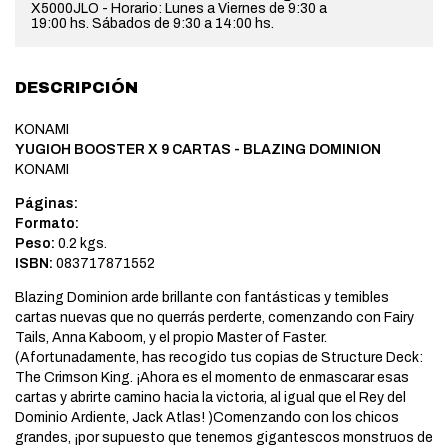
X5000JLO - Horario: Lunes a Viernes de 9:30 a
19:00 hs. Sábados de 9:30 a 14:00 hs.
DESCRIPCIÓN
KONAMI
YUGIOH BOOSTER X 9 CARTAS - BLAZING DOMINION
KONAMI
Páginas:
Formato:
Peso:
0.2 kgs.
ISBN:
083717871552
Blazing Dominion arde brillante con fantásticas y temibles
cartas nuevas que no querrás perderte, comenzando con Fairy
Tails, Anna Kaboom, y el propio Master of Faster.
(Afortunadamente, has recogido tus copias de Structure Deck:
The Crimson King. ¡Ahora es el momento de enmascarar esas
cartas y abrirte camino hacia la victoria, al igual que el Rey del
Dominio Ardiente, Jack Atlas! )Comenzando con los chicos
grandes, ¡por supuesto que tenemos gigantescos monstruos de