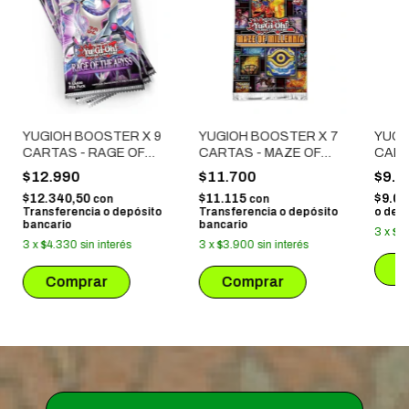
YUGIOH BOOSTER X 9
YUGIOH BOOSTER X 7
YUGI
CARTAS - RAGE OF
CARTAS - MAZE OF
CART
THE ABYSS
MILLENNIA
HYP
$12.990
$11.700
$9.5
$12.340,50
$11.115
$9.0
con
con
Transferencia o depósito
Transferencia o depósito
o dep
bancario
bancario
3
x
$3.
3
x
$4.330
sin interés
3
x
$3.900
sin interés