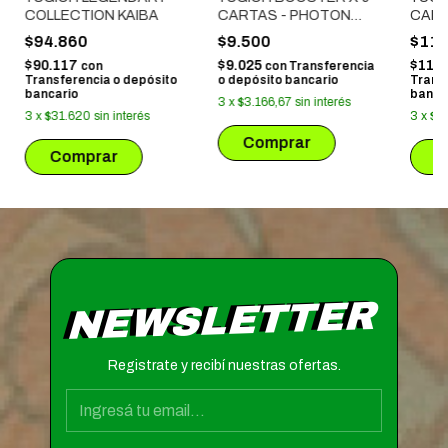
COLLECTION KAIBA
CARTAS - PHOTON
CART
HYPERNOVA
LA D
$94.860
$9.500
$11.
$90.117
$9.025
$11.3
con
con
Transferencia
Transferencia o depósito
o depósito bancario
Trans
bancario
banca
3
x
$3.166,67
sin interés
3
x
$31.620
sin interés
3
x
$3
NEWSLETTER
Registrate y recibí nuestras ofertas.