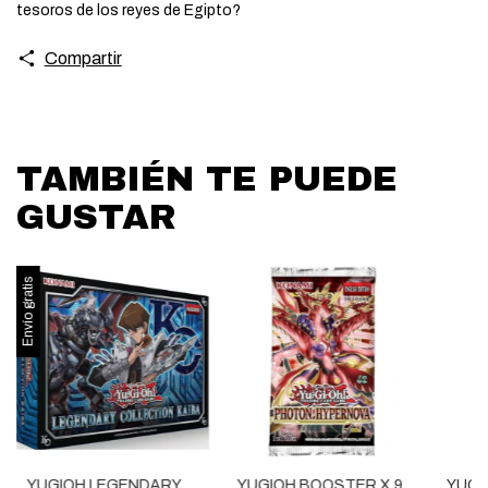
tesoros de los reyes de Egipto?
Compartir
TAMBIÉN TE PUEDE
GUSTAR
Envío gratis
YUGIOH LEGENDARY
YUGIOH BOOSTER X 9
YUGI