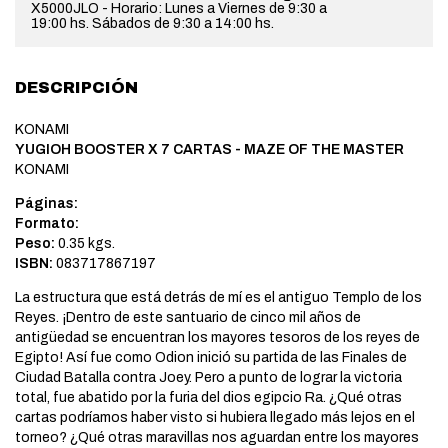
X5000JLO - Horario: Lunes a Viernes de 9:30 a
19:00 hs. Sábados de 9:30 a 14:00 hs.
DESCRIPCIÓN
KONAMI
YUGIOH BOOSTER X 7 CARTAS - MAZE OF THE MASTER
KONAMI
Páginas:
Formato:
Peso:
0.35 kgs.
ISBN:
083717867197
La estructura que está detrás de mí es el antiguo Templo de los
Reyes. ¡Dentro de este santuario de cinco mil años de
antigüedad se encuentran los mayores tesoros de los reyes de
Egipto! Así fue como Odion inició su partida de las Finales de
Ciudad Batalla contra Joey. Pero a punto de lograr la victoria
total, fue abatido por la furia del dios egipcio Ra. ¿Qué otras
cartas podríamos haber visto si hubiera llegado más lejos en el
torneo? ¿Qué otras maravillas nos aguardan entre los mayores