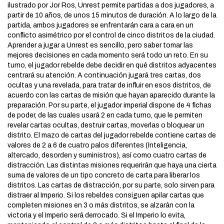
ilustrado por Jor Ros, Unrest permite partidas a dos jugadores, a
partir de 10 años, de unos 15 minutos de duración. A lo largo de la
partida, ambos jugadores se enfrentarán cara a cara en un
conflicto asimétrico por el control de cinco distritos de la ciudad.
Aprender a jugar a Unrest es sencillo, pero saber tomar las
mejores decisiones en cada momento será todo un reto. En su
turno, el jugador rebelde debe decidir en qué distritos adyacentes
centrará su atención. A continuación jugará tres cartas, dos
ocultas y una revelada, para tratar de influir en esos distritos, de
acuerdo con las cartas de misión que hayan aparecido durante la
preparación. Por su parte, el jugador imperial dispone de 4 fichas
de poder, de las cuales usará 2 en cada turno, que le permiten
revelar cartas ocultas, destruir cartas, moverlas o bloquear un
distrito. El mazo de cartas del jugador rebelde contiene cartas de
valores de 2 a 6 de cuatro palos diferentes (Inteligencia,
altercado, desorden y suministros), así como cuatro cartas de
distracción. Las distintas misiones requerirán que haya una cierta
suma de valores de un tipo concreto de carta para liberar los
distritos. Las cartas de distracción, por su parte, solo sirven para
distraer al Imperio. Si los rebeldes consiguen apilar cartas que
completen misiones en 3 o más distritos, se alzarán con la
victoria y el Imperio será derrocado. Si el Imperio lo evita,