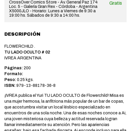
CrossOver Comics Store - Av. General Paz 174
Gratis
Loc. 5 - Galería Gran Rex - Córdoba - Argentina
X5000JLO - Horario: Lunes a Viernes de 9:30 a
19:00 hs. Sábados de 9:30 a 14:00 hs.
DESCRIPCIÓN
FLOWERCHILD .
TU LADO OCULTO # 02
IVREA ARGENTINA
Páginas:
200
Formato:
Peso:
0.25 kgs.
ISBN:
979-13-88178-36-8
¡IVREA publica el Yuri TU LADO OCULTO de Flowerchild! Misa es
una mujer hermosa, la anfitriona más popular de un bar de copas,
que acostumbra visitar un local lésbico especializado en
encuentros de una sola noche. Una de esas noches conoce a Ai,
una joven misteriosa cuya belleza y actitud reservada logran
llamar inmediatamente su atención. Pero las apariencias
engañan: bajo esa fachada discreta, Ai esconde incluso para ella