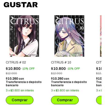
GUSTAR
CITRUS # 02
CITRUS # 10
CITR
$10.800
$10.800
$10.
-
10
%
OFF
-
10
%
OFF
$12.000
$12.000
$12.0
$10.260
$10.260
$10.
con
con
Transferencia o depósito
Transferencia o depósito
Trans
bancario
bancario
banca
3
x
$3.600
sin interés
3
x
$3.600
sin interés
3
x
$3