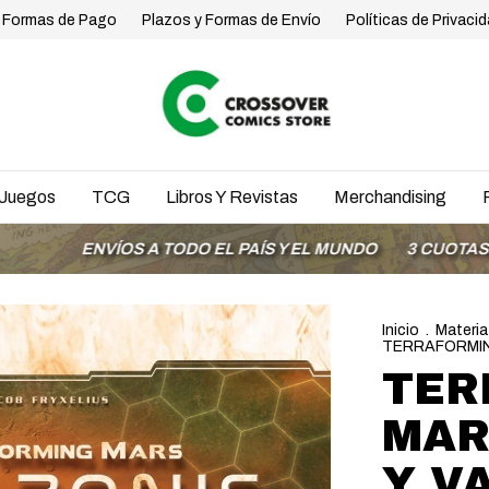
Formas de Pago
Plazos y Formas de Envío
Políticas de Privaci
Juegos
TCG
Libros Y Revistas
Merchandising
ENVÍOS A TODO EL PAÍS Y EL MUNDO
3 CUOTAS SIN INTE
Inicio
.
Materia
TERRAFORMIN
TER
MAR
Y V