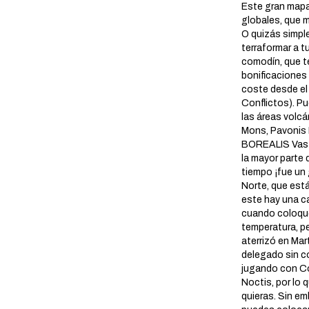
Este gran mapa
globales, que m
O quizás simpl
terraformar a 
comodín, que te
bonificaciones
coste desde el
Conflictos). P
las áreas volc
Mons, Pavonis
BOREALIS Vasti
la mayor parte
tiempo ¡fue un
Norte, que está
este hay una ca
cuando coloque
temperatura, p
aterrizó en Mart
delegado sin co
jugando con Con
Noctis, por lo
quieras. Sin em