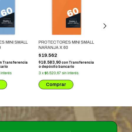
 MINI SMALL
PROTECTORES MINI SMALL
PROTECTOR
0
NARANJA X 60
BAG BLANCO 
$19.562
$27.990
$18.583,90
$26.590,50
n
Transferencia
con
Transferencia
co
cario
o depósito bancario
o depósito ban
 interés
3
x
$6.520,67
sin interés
3
x
$9.330
sin i