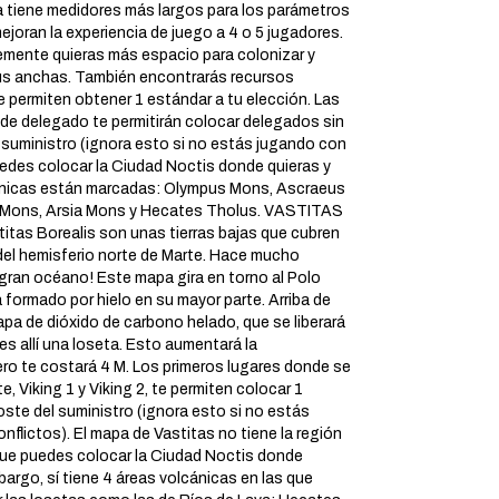
 tiene medidores más largos para los parámetros
ejoran la experiencia de juego a 4 o 5 jugadores.
emente quieras más espacio para colonizar y
tus anchas. También encontrarás recursos
 permiten obtener 1 estándar a tu elección. Las
 de delegado te permitirán colocar delegados sin
 suministro (ignora esto si no estás jugando con
uedes colocar la Ciudad Noctis donde quieras y
ánicas están marcadas: Olympus Mons, Ascraeus
 Mons, Arsia Mons y Hecates Tholus. VASTITAS
tas Borealis son unas tierras bajas que cubren
 del hemisferio norte de Marte. Hace mucho
 gran océano! Este mapa gira en torno al Polo
 formado por hielo en su mayor parte. Arriba de
pa de dióxido de carbono helado, que se liberará
s allí una loseta. Esto aumentará la
ero te costará 4 M. Los primeros lugares donde se
e, Viking 1 y Viking 2, te permiten colocar 1
ste del suministro (ignora esto si no estás
flictos). El mapa de Vastitas no tiene la región
 que puedes colocar la Ciudad Noctis donde
bargo, sí tiene 4 áreas volcánicas en las que