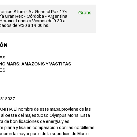
omics Store - Av. General Paz 174
Gratis
ería Gran Rex - Córdoba - Argentina
orario: Lunes a Viernes de 9:30 a
bados de 9:30 a 14:00 hs.
IÓN
MES
G MARS: AMAZONIS Y VASTITAS
MES
818037
ITIA El nombre de este mapa proviene de las
va al oeste del majestuoso Olympus Mons. Esta
ta de bonificaciones de energía y es
 plana y lisa en comparación con las cordilleras
cubren la mayor parte de la superficie de Marte.