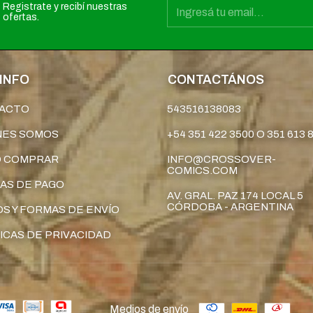
Registrate y recibí nuestras
ofertas.
INFO
CONTACTÁNOS
ACTO
543516138083
NES SOMOS
+54 351 422 3500 O 351 613 
 COMPRAR
INFO@CROSSOVER-
COMICS.COM
AS DE PAGO
AV. GRAL. PAZ 174 LOCAL 5
CÓRDOBA - ARGENTINA
S Y FORMAS DE ENVÍO
ICAS DE PRIVACIDAD
Medios de envío