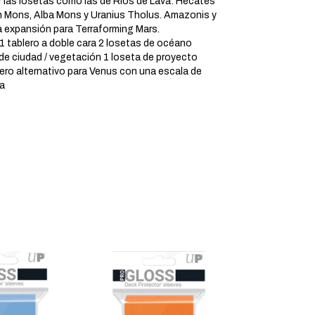
 las losetas como las de Ríos de Lava: Hecates
m Mons, Alba Mons y Uranius Tholus. Amazonis y
a expansión para Terraforming Mars.
tablero a doble cara 2 losetas de océano
 de ciudad / vegetación 1 loseta de proyecto
ero alternativo para Venus con una escala de
a