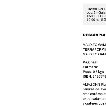
CrossOver C
Loc. 5 - Gal
X5000JLO - H
19:00 hs. Sá
DESCRIPC
MALDITO GA
TERRAFORMIN
MALDITO GA
Páginas:
Formato:
Peso:
0.3 kgs.
ISBN:
8436578
AMAZONIS PLAN
llanuras de la
área está reple
extremadamente
y cráteres que 