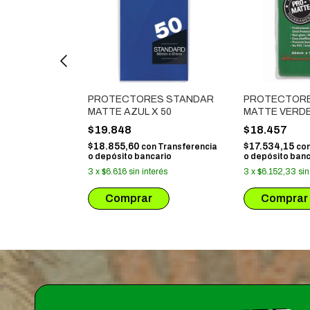
S STANDAR
PROTECTORES STANDAR
PROTECTORE
0
MATTE AZUL X 50
MATTE VERDE
$19.848
$18.457
$18.855,60
$17.534,15
Transferencia
con
Transferencia
co
ario
o depósito bancario
o depósito banc
interés
3
x
$6.616
sin interés
3
x
$6.152,33
sin