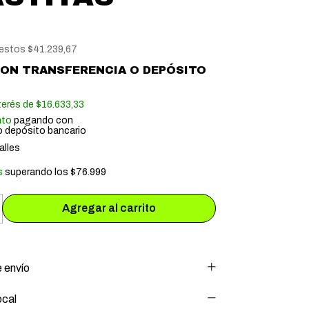
uestos
$41.239,67
CON
TRANSFERENCIA O DEPÓSITO
terés de
$16.633,33
nto
pagando con
o depósito bancario
alles
s
superando los
$76.999
 envío
ocal