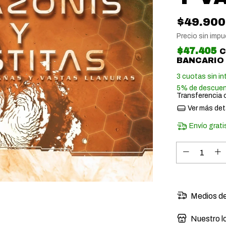
$49.900
Precio sin imp
$47.405
BANCARIO
3
cuotas sin in
5% de descue
Transferencia 
Ver más det
Envío grati
Medios de
Nuestro l