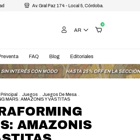
dad
Av. Gral Paz 174 - Local 5, Córdoba.
0
AR
Preventa
FAQ
Blog
Editoriales
RÉS CON MODO
HASTA 25% OFF EN LA SECCIÓN OFERTAS
 Principal
.
Juegos
.
Juegos De Mesa
.
G MARS: AMAZONIS Y VASTITAS
RAFORMING
S: AMAZONIS
ASTITAS