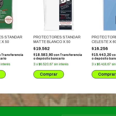
S STANDAR
PROTECTORES STANDAR
PROTECTORES
 X 50
MATTE BLANCO X 50
CELESTE X 6
$19.562
$16.256
$18.583,90
$15.443,20
n
Transferencia
con
Transferencia
co
ario
o depósito bancario
o depósito ban
 interés
3
x
$6.520,67
sin interés
3
x
$5.418,67
sin