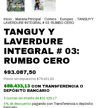
Inicio
.
Materia Principal
.
Comics
.
Europeo
.
TANGUY Y
LAVERDURE INTEGRAL # 03: RUMBO CERO
TANGUY Y
LAVERDURE
INTEGRAL # 03:
RUMBO CERO
$93.087,50
Precio sin impuestos
$76.931,82
$88.433,13
CON
TRANSFERENCIA O
DEPÓSITO BANCARIO
3
cuotas sin interés de
$31.029,17
5% de descuento
pagando con Transferencia o depósito
bancario