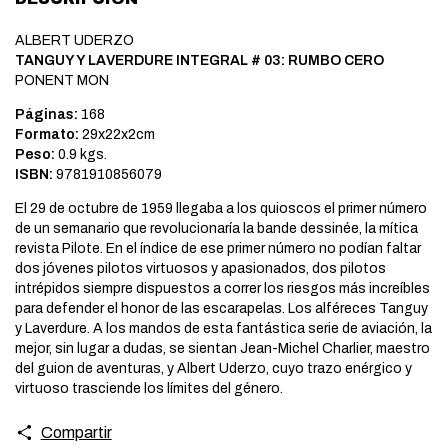
ALBERT UDERZO
TANGUY Y LAVERDURE INTEGRAL # 03: RUMBO CERO
PONENT MON
Páginas:
168
Formato:
29x22x2cm
Peso:
0.9 kgs.
ISBN:
9781910856079
El 29 de octubre de 1959 llegaba a los quioscos el primer número
de un semanario que revolucionaría la bande dessinée, la mítica
revista Pilote. En el índice de ese primer número no podían faltar
dos jóvenes pilotos virtuosos y apasionados, dos pilotos
intrépidos siempre dispuestos a correr los riesgos más increíbles
para defender el honor de las escarapelas. Los alféreces Tanguy
y Laverdure. A los mandos de esta fantástica serie de aviación, la
mejor, sin lugar a dudas, se sientan Jean-Michel Charlier, maestro
del guion de aventuras, y Albert Uderzo, cuyo trazo enérgico y
virtuoso trasciende los límites del género.
Compartir