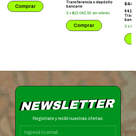
Transferencia o depósito
$44.
bancario
$41.
3
x
$13.062,50
sin interés
Trans
banca
3
x
$14
NEWSLETTER
Registrate y recibí nuestras ofertas.