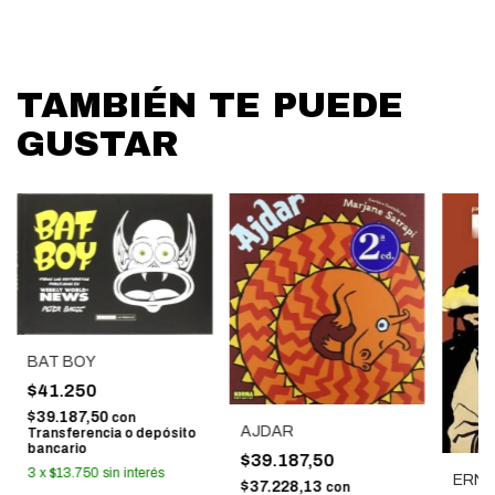
TAMBIÉN TE PUEDE
GUSTAR
BAT BOY
$41.250
$39.187,50
con
AJDAR
Transferencia o depósito
bancario
$39.187,50
3
x
$13.750
sin interés
ERNIE
$37.228,13
con