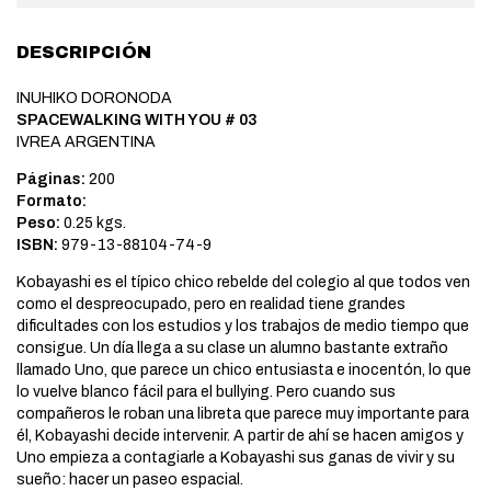
DESCRIPCIÓN
INUHIKO DORONODA
SPACEWALKING WITH YOU # 03
IVREA ARGENTINA
Páginas:
200
Formato:
Peso:
0.25 kgs.
ISBN:
979-13-88104-74-9
Kobayashi es el típico chico rebelde del colegio al que todos ven
como el despreocupado, pero en realidad tiene grandes
dificultades con los estudios y los trabajos de medio tiempo que
consigue. Un día llega a su clase un alumno bastante extraño
llamado Uno, que parece un chico entusiasta e inocentón, lo que
lo vuelve blanco fácil para el bullying. Pero cuando sus
compañeros le roban una libreta que parece muy importante para
él, Kobayashi decide intervenir. A partir de ahí se hacen amigos y
Uno empieza a contagiarle a Kobayashi sus ganas de vivir y su
sueño: hacer un paseo espacial.