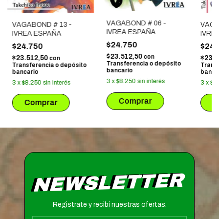
VAGABOND # 06 -
VAGA
VAGABOND # 13 -
IVREA ESPAÑA
IVRE
IVREA ESPAÑA
$24.750
$24.
$24.750
$23.512,50
con
$23.5
$23.512,50
con
Transferencia o depósito
Trans
Transferencia o depósito
bancario
banca
bancario
3
x
$8.250
sin interés
3
x
$8
3
x
$8.250
sin interés
NEWSLETTER
Registrate y recibí nuestras ofertas.