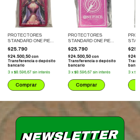
PROTECTORES
PROTECTORES
PRO
STANDARD ONE PIECE
STANDARD ONE PIECE
STAN
X 70 UNIDADES - BOA
X 70 UNIDADES -
X 70 
$25.790
$25.790
$25.
HANOCK
BRUJULA MORADA
DRAC
$24.500,50
$24.500,50
$24.5
con
con
Transferencia o depósito
Transferencia o depósito
Trans
bancario
bancario
banca
3
x
$8.596,67
sin interés
3
x
$8.596,67
sin interés
3
x
$8
NEWSLETTER