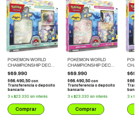
POKEMON WORLD
POKEMON WORLD
POK
CHAMPIONSHIP DECK
CHAMPIONSHIP DECK
CHAM
2024: EVAN PAVELSKI -
2024: JESSE PARKER -
2024
$69.990
$69.990
$69.
REGIDRAGO VSTAR
THE 'DON
ANCI
$66.490,50
$66.490,50
$66.4
con
con
Transferencia o depósito
Transferencia o depósito
Trans
bancario
bancario
banca
3
x
$23.330
sin interés
3
x
$23.330
sin interés
3
x
$2