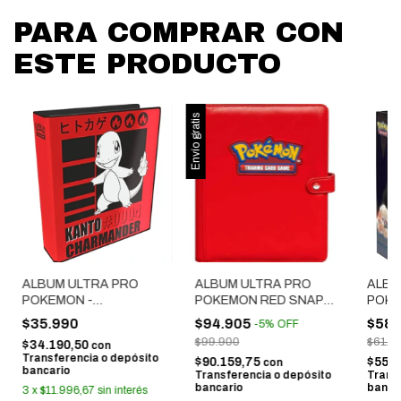
PARA COMPRAR CON
ESTE PRODUCTO
Envío gratis
ALBUM ULTRA PRO
ALBUM ULTRA PRO
ALBU
POKEMON -
POKEMON RED SNAP
POKE
CHARMANDER
PREMIUM
SCOR
$35.990
$94.905
$58.
-
5
%
OFF
$99.900
$61.9
$34.190,50
con
Transferencia o depósito
$90.159,75
$55.
con
bancario
Transferencia o depósito
Trans
bancario
banca
3
x
$11.996,67
sin interés