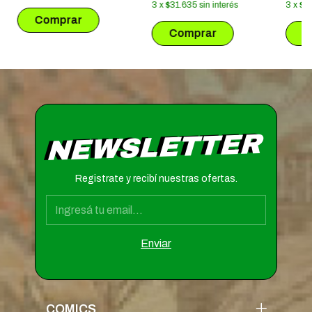
3
x
$31.635
sin interés
3
x
$1
NEWSLETTER
Registrate y recibí nuestras ofertas.
COMICS