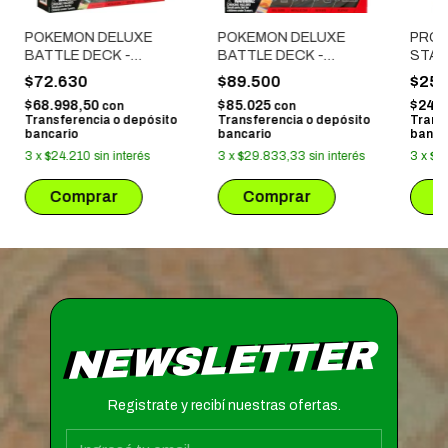
POKEMON DELUXE
POKEMON DELUXE
PRO
BATTLE DECK -
BATTLE DECK -
STAN
KORAIDON EX
NINETALES EX
X 70
$72.630
$89.500
$25.
HAN
$68.998,50
$85.025
$24.5
con
con
Transferencia o depósito
Transferencia o depósito
Trans
bancario
bancario
banca
3
x
$24.210
sin interés
3
x
$29.833,33
sin interés
3
x
$8
NEWSLETTER
Registrate y recibí nuestras ofertas.