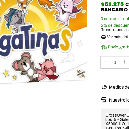
$61.275
BANCARIO
3
cuotas sin in
5% de descue
Transferencia 
Ver más det
Envío grati
Medios de
Nuestro l
CrossOver C
Loc. 5 - Gal
X5000JLO - H
19:00 hs. Sá