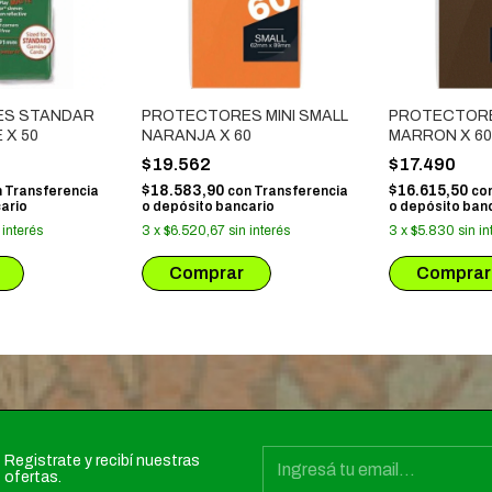
S STANDAR
PROTECTORES MINI SMALL
PROTECTORES
 X 50
NARANJA X 60
MARRON X 60
$19.562
$17.490
$18.583,90
$16.615,50
n
Transferencia
con
Transferencia
co
ario
o depósito bancario
o depósito ban
 interés
3
x
$6.520,67
sin interés
3
x
$5.830
sin in
Registrate y recibí nuestras
ofertas.