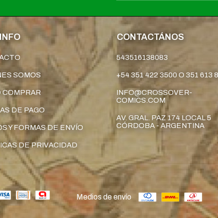
INFO
CONTACTÁNOS
ACTO
543516138083
NES SOMOS
+54 351 422 3500 O 351 613 
 COMPRAR
INFO@CROSSOVER-
COMICS.COM
AS DE PAGO
AV. GRAL. PAZ 174 LOCAL 5
CÓRDOBA - ARGENTINA
S Y FORMAS DE ENVÍO
ICAS DE PRIVACIDAD
Medios de envío