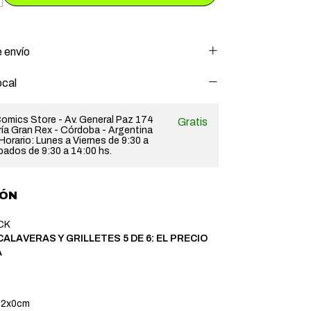
 envío
ocal
omics Store - Av. General Paz 174
Gratis
ería Gran Rex - Córdoba - Argentina
orario: Lunes a Viernes de 9:30 a
bados de 9:30 a 14:00 hs.
IÓN
CK
ALAVERAS Y GRILLETES 5 DE 6: EL PRECIO
A
22x0cm