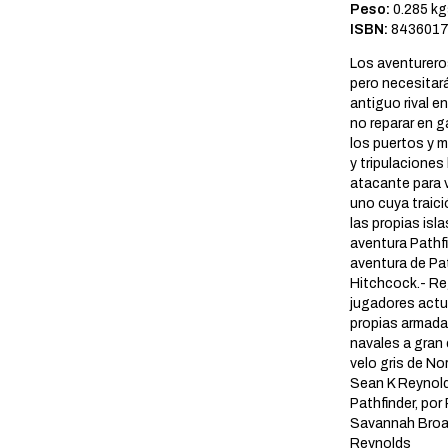
Peso:
0.285 kg
ISBN:
8436017
Los aventureros
pero necesitar
antiguo rival e
no reparar en 
los puertos y m
y tripulaciones
atacante para 
uno cuya traici
las propias isl
aventura Pathfin
aventura de Pat
Hitchcock.- Reg
jugadores actu
propias armada
navales a gran 
velo gris de No
Sean K Reynolds
Pathfinder, po
Savannah Broad
Reynolds