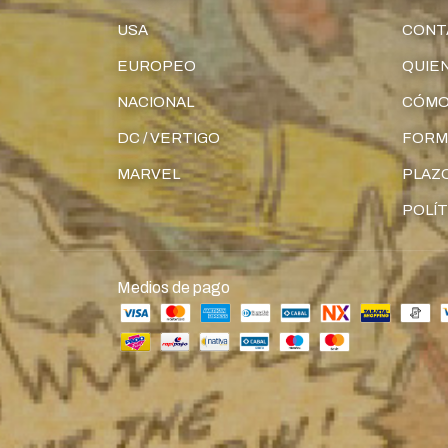
USA
CONT
EUROPEO
QUIE
NACIONAL
CÓMO
DC / VERTIGO
FORM
MARVEL
PLAZO
POLÍT
Medios de pago