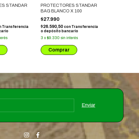
ES STANDAR
PROTECTORES STANDAR
PROTECTOR
BAG BLANCO X 100
ROJO MATTE 
$27.990
$14.915
$26.590,50
$14.169,25
n
Transferencia
con
Transferencia
co
cario
o depósito bancario
o depósito ban
terés
3
x
$9.330
sin interés
3
x
$4.971,67
si