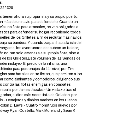
s.
224320
 tienen ahora su propia isla y su propio puerto,
án más de un navío para defenderlo. Cuando un
nvía una flota para atacarles, se ven obligados a
gastos para defender su hogar, recorriendo todos
uelles de los Grilletes a fin de reclutar más navíos
 bajo su bandera. Y cuando zarpan hacia la isla del
vengarse, los aventureros descubren un traidor;
ón no tan solo amenaza a su propia flota, sino a
as de los Grilletes.Este volumen de las Sendas de
der incluye:- El precio de la infamia, una
hfinder para personajes de 11º nivel, por Tim
las para batallas entre flotas, que permiten a los
ar como almirantes y comodoros, dirigiendo sus
s contra las flotas enemigas en combates
escala, por James Jacobs.- Un vistazo tras el
rgorber, el dios más secretista de Golarion, por
.- Cerrajeros y diablos marinos en los Diarios
r Robin D. Laws.- Cuatro monstruos nuevos por
way, Ryan Costello, Mark Moreland y Sean K