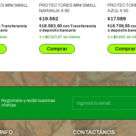
 MINI SMALL
PROTECTORES MINI SMALL
PROTECTOR
NARANJA X 60
AZUL X 50
$19.562
$17.589
$18.583,90
$16.709,55
n
Transferencia
con
Transferencia
co
ario
o depósito bancario
o depósito ban
terés
3
x
$6.520,67
sin interés
3
x
$5.863
sin in
Registrate y recibí nuestras
ofertas.
INFO
CONTACTÁNOS