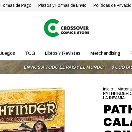
Formas de Pago
Plazos y Formas de Envío
Políticas de Privaci
Juegos
TCG
Libros Y Revistas
Merchandising
ENVÍOS A TODO EL PAÍS Y EL MUNDO
3 CUOTAS SIN IN
Inicio
.
Materia
PATHFINDER C
LA INFAMIA
PAT
CAL