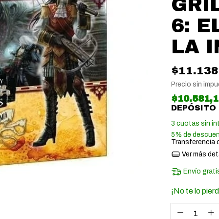
GRI
6: E
LA 
$11.138
Precio sin imp
$10.581,
DEPÓSITO
3
cuotas sin in
5% de descue
Transferencia 
Ver más det
Envío grati
¡No te lo pierd