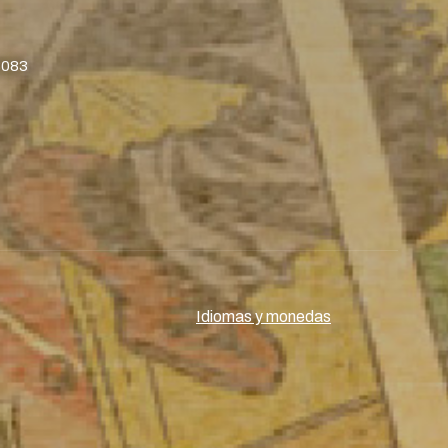
8083
Idiomas y monedas