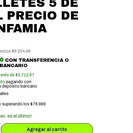
LLETES 5 DE
L PRECIO DE
INFAMIA
uestos
$9.204,96
10
CON
TRANSFERENCIA O
 BANCARIO
terés de
$3.712,67
nto
pagando con
o depósito bancario
alles
s
superando los
$76.999
as, es el último!