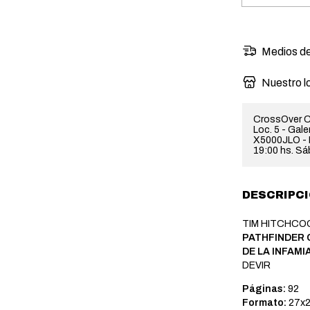
Medios de
Nuestro l
CrossOver C
Loc. 5 - Gal
X5000JLO - H
19:00 hs. Sá
DESCRIPC
TIM HITCHCO
PATHFINDER C
DE LA INFAMI
DEVIR
Páginas:
92
Formato:
27x