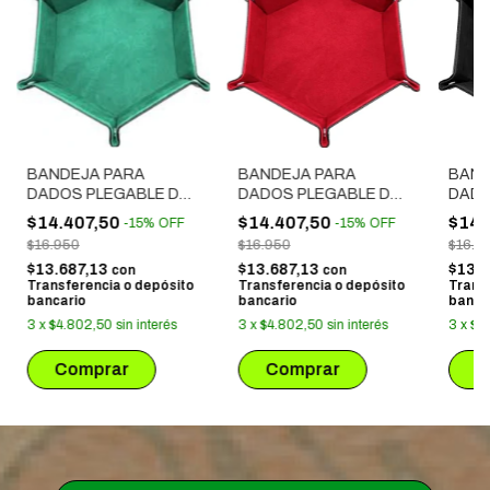
BANDEJA PARA
BANDEJA PARA
BAND
DADOS PLEGABLE DE
DADOS PLEGABLE DE
DADO
TERCIOPELO VERDE
TERCIOPELO ROJO
TERC
$14.407,50
$14.407,50
$14.
-
15
%
OFF
-
15
%
OFF
$16.950
$16.950
$16.9
$13.687,13
$13.687,13
$13.
con
con
Transferencia o depósito
Transferencia o depósito
Trans
bancario
bancario
banca
3
x
$4.802,50
sin interés
3
x
$4.802,50
sin interés
3
x
$4