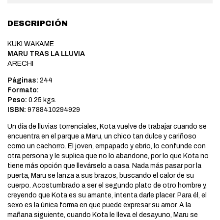
DESCRIPCIÓN
KUKI WAKAME
MARU TRAS LA LLUVIA
ARECHI
Páginas:
244
Formato:
Peso:
0.25 kgs.
ISBN:
9788410294929
Un día de lluvias torrenciales, Kota vuelve de trabajar cuando se
encuentra en el parque a Maru, un chico tan dulce y cariñoso
como un cachorro. El joven, empapado y ebrio, lo confunde con
otra persona y le suplica que no lo abandone, por lo que Kota no
tiene más opción que llevárselo a casa. Nada más pasar por la
puerta, Maru se lanza a sus brazos, buscando el calor de su
cuerpo. Acostumbrado a ser el segundo plato de otro hombre y,
creyendo que Kota es su amante, intenta darle placer. Para él, el
sexo es la única forma en que puede expresar su amor. A la
mañana siguiente, cuando Kota le lleva el desayuno, Maru se