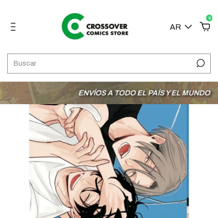
0
AR
ENVÍOS A TODO EL PAÍS Y EL MUNDO
3