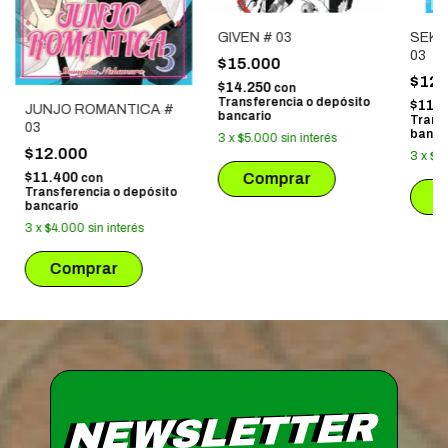
GIVEN # 03
SEKA
03
$15.000
$12.
$14.250
con
Transferencia o depósito
$11.
JUNJO ROMANTICA #
bancario
Trans
03
banca
3
x
$5.000
sin interés
$12.000
3
x
$4
$11.400
con
Transferencia o depósito
bancario
3
x
$4.000
sin interés
NEWSLETTER