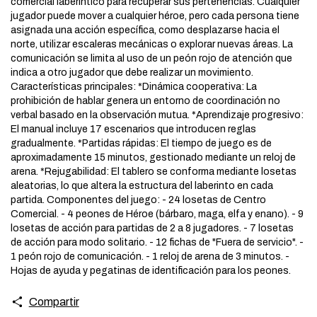
comercial laberíntico para recuperar sus pertenencias. Cualquier
jugador puede mover a cualquier héroe, pero cada persona tiene
asignada una acción específica, como desplazarse hacia el
norte, utilizar escaleras mecánicas o explorar nuevas áreas. La
comunicación se limita al uso de un peón rojo de atención que
indica a otro jugador que debe realizar un movimiento.
Características principales: *Dinámica cooperativa: La
prohibición de hablar genera un entorno de coordinación no
verbal basado en la observación mutua. *Aprendizaje progresivo:
El manual incluye 17 escenarios que introducen reglas
gradualmente. *Partidas rápidas: El tiempo de juego es de
aproximadamente 15 minutos, gestionado mediante un reloj de
arena. *Rejugabilidad: El tablero se conforma mediante losetas
aleatorias, lo que altera la estructura del laberinto en cada
partida. Componentes del juego: - 24 losetas de Centro
Comercial. - 4 peones de Héroe (bárbaro, maga, elfa y enano). - 9
losetas de acción para partidas de 2 a 8 jugadores. - 7 losetas
de acción para modo solitario. - 12 fichas de "Fuera de servicio". -
1 peón rojo de comunicación. - 1 reloj de arena de 3 minutos. -
Hojas de ayuda y pegatinas de identificación para los peones.
Compartir