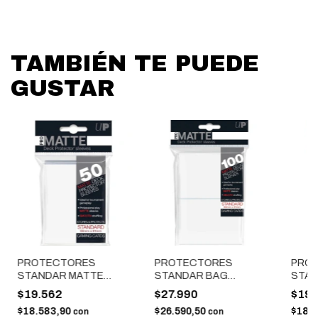
TAMBIÉN TE PUEDE
GUSTAR
PROTECTORES
PROTECTORES
PRO
STANDAR MATTE
STANDAR BAG
STAN
BLANCO X 50
BLANCO X 100
AZUL
$19.562
$27.990
$19.
$18.583,90
$26.590,50
$18.
con
con