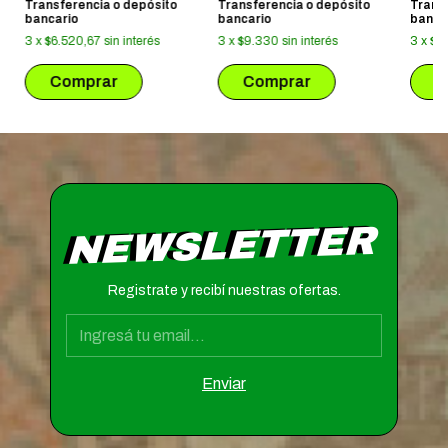
Transferencia o depósito
Transferencia o depósito
Trans
bancario
bancario
banca
3
x
$6.520,67
sin interés
3
x
$9.330
sin interés
3
x
$6.
NEWSLETTER
Registrate y recibí nuestras ofertas.