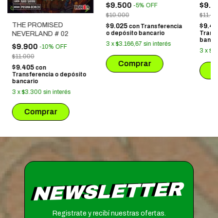
$9.500
$9.9
-
5
%
OFF
$10.000
$11.0
THE PROMISED
$9.025
$9.4
con
Transferencia
o depósito bancario
Trans
NEVERLAND # 02
banca
3
x
$3.166,67
sin interés
$9.900
-
10
%
OFF
3
x
$3
$11.000
$9.405
con
Transferencia o depósito
bancario
3
x
$3.300
sin interés
NEWSLETTER
Registrate y recibí nuestras ofertas.