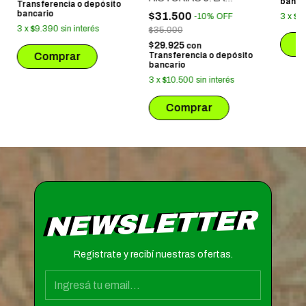
banca
Transferencia o depósito
ADVERTENCIA DE LOS
bancario
$31.500
3
x
$1
-
10
%
OFF
HERMANOS GRIMM
3
x
$9.390
sin interés
$35.000
$29.925
con
Transferencia o depósito
bancario
3
x
$10.500
sin interés
NEWSLETTER
Registrate y recibí nuestras ofertas.