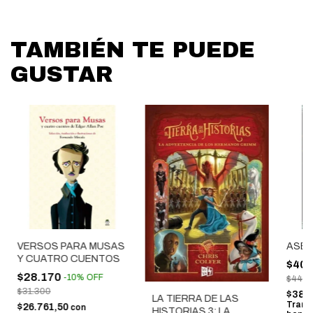
TAMBIÉN TE PUEDE
GUSTAR
VERSOS PARA MUSAS
ASED
Y CUATRO CUENTOS
$40.
$28.170
-
10
%
OFF
$44.9
$31.300
$38.
LA TIERRA DE LAS
Trans
$26.761,50
con
HISTORIAS 3: LA