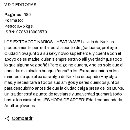
V & R EDITORAS
Páginas:
480
Formato:
Peso:
0.45 kgs.
ISBN:
9786313003570
LOS EXTRAORDINARIOS - HEAT WAVE La vida de Nick es
prácticamente perfecta: está a punto de graduarse, protege
Ciudad Nova junto a su sexy novio superhéroe, y cuenta con el
apoyo de su madre, quien siempre estuvo allí.¿Verdad? ¡Es todo
lo que alguna vez soñó! Pero algo no cuadra, y no es solo que el
candidato a alcalde busque "curar" a los Extraordinarios ni los
rumores de que el ex casi algo de Nick ha escapado.Hay algo
más, y necesitará a todos sus amigos y seres queridos juntos
para descubrirlo antes de que la ciudad caiga presa de los Burke.
Un traidor está a punto de revelarse y una verdad quemará todo
hasta los cimientos. ¡ES HORA DE ARDER! Edad recomendada:
Adultos jóvenes.
Compartir