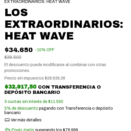
EXTRAORDINARIOS: HEAT WAVE
LOS
EXTRAORDINARIOS:
HEAT WAVE
$34.650
-
10
%
OFF
$38.500
El descuento puede modificarse al combinar con otras
promociones.
Precio sin impuestos
$28.636,36
$32.917,50
CON
TRANSFERENCIA O
DEPÓSITO BANCARIO
3
cuotas sin interés de
$11.550
5% de descuento
pagando con Transferencia o depósito
bancario
Ver más detalles
Envío gratis
superando los
$76.999