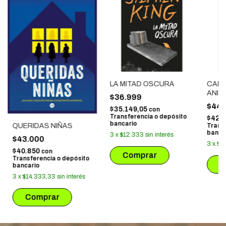
LA MITAD OSCURA
CARR
ANIV
$36.999
$44.
$35.149,05
con
Transferencia o depósito
$42.
bancario
QUERIDAS NIÑAS
Trans
banca
3
x
$12.333
sin interés
$43.000
3
x
$1
$40.850
con
Transferencia o depósito
bancario
3
x
$14.333,33
sin interés