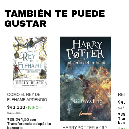
TAMBIÉN TE PUEDE
GUSTAR
COMO EL REY DE
REIN
ELFHAME APRENDIO A
$41.
ODIAR
$41.310
-
10
%
OFF
$45.9
$45.900
$39.
Trans
$39.244,50
con
banca
Transferencia o depósito
HARRY POTTER # 06 Y
bancario