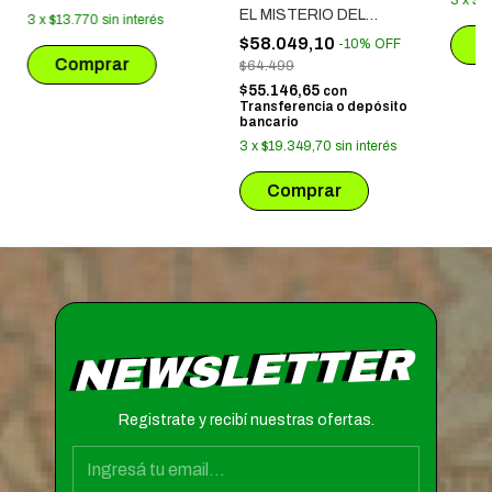
3
x
$1
EL MISTERIO DEL
3
x
$13.770
sin interés
PRINCIPE
$58.049,10
-
10
%
OFF
$64.499
$55.146,65
con
Transferencia o depósito
bancario
3
x
$19.349,70
sin interés
NEWSLETTER
Registrate y recibí nuestras ofertas.