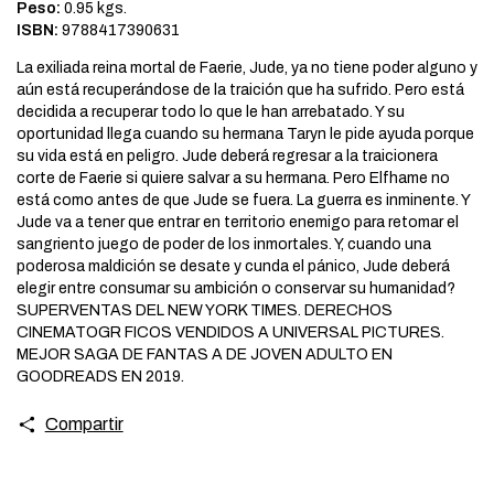
Peso:
0.95 kgs.
ISBN:
9788417390631
La exiliada reina mortal de Faerie, Jude, ya no tiene poder alguno y
aún está recuperándose de la traición que ha sufrido. Pero está
decidida a recuperar todo lo que le han arrebatado. Y su
oportunidad llega cuando su hermana Taryn le pide ayuda porque
su vida está en peligro. Jude deberá regresar a la traicionera
corte de Faerie si quiere salvar a su hermana. Pero Elfhame no
está como antes de que Jude se fuera. La guerra es inminente. Y
Jude va a tener que entrar en territorio enemigo para retomar el
sangriento juego de poder de los inmortales. Y, cuando una
poderosa maldición se desate y cunda el pánico, Jude deberá
elegir entre consumar su ambición o conservar su humanidad?
SUPERVENTAS DEL NEW YORK TIMES. DERECHOS
CINEMATOGR FICOS VENDIDOS A UNIVERSAL PICTURES.
MEJOR SAGA DE FANTAS A DE JOVEN ADULTO EN
GOODREADS EN 2019.
Compartir