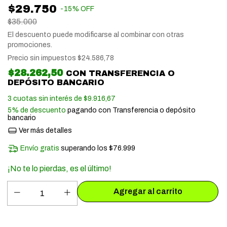
$29.750
-
15
%
OFF
$35.000
El descuento puede modificarse al combinar con otras
promociones.
Precio sin impuestos
$24.586,78
$28.262,50
CON
TRANSFERENCIA O
DEPÓSITO BANCARIO
3
cuotas sin interés de
$9.916,67
5% de descuento
pagando con Transferencia o depósito
bancario
Ver más detalles
Envío gratis
superando los
$76.999
¡No te lo pierdas, es el último!