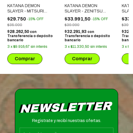
KATANA DEMON
KATANA DEMON
KATA
SLAYER - MITSURI
SLAYER - ZENITSU
SLAY
(MADERA 80CM)
(MADERA 100CM)
(MAD
$29.750
$33.991,50
$33.
-
15
%
OFF
-
15
%
OFF
$35.000
$39.990
$39.9
$28.262,50
$32.291,93
$32.
con
con
Transferencia o depósito
Transferencia o depósito
Trans
bancario
bancario
banca
3
x
$9.916,67
sin interés
3
x
$11.330,50
sin interés
3
x
$1
NEWSLETTER
Registrate y recibí nuestras ofertas.