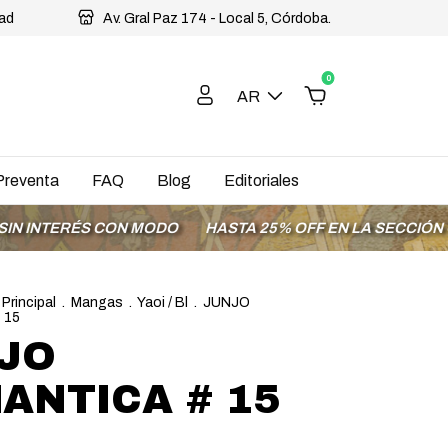
dad
Av. Gral Paz 174 - Local 5, Córdoba.
0
AR
Preventa
FAQ
Blog
Editoriales
RÉS CON MODO
HASTA 25% OFF EN LA SECCIÓN OFERTAS
 Principal
.
Mangas
.
Yaoi / Bl
.
JUNJO
 15
JO
ANTICA # 15