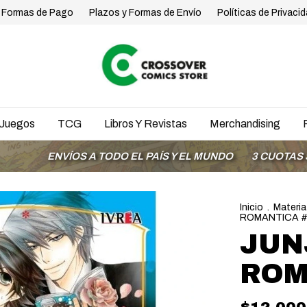
Formas de Pago
Plazos y Formas de Envío
Políticas de Privaci
Juegos
TCG
Libros Y Revistas
Merchandising
NVÍOS A TODO EL PAÍS Y EL MUNDO
3 CUOTAS SIN INTE
Inicio
.
Materia
ROMANTICA #
JUN
ROM