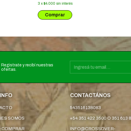
3
x
$4.000
sin interés
Registrate y recibí nuestras
ofertas.
INFO
CONTACTÁNOS
ACTO
543516138083
NES SOMOS
+54 351 422 3500 O 351 613 
 COMPRAR
INFO@CROSSOVER-