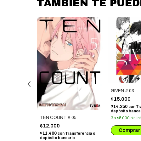
TAMBIÉN TE PUE
TICA # 16
GIVEN # 03
$15.000
$14.250
ansferencia o
con
Tr
io
depósito banca
TEN COUNT # 05
terés
3
x
$5.000
sin in
$12.000
$11.400
con
Transferencia o
depósito bancario