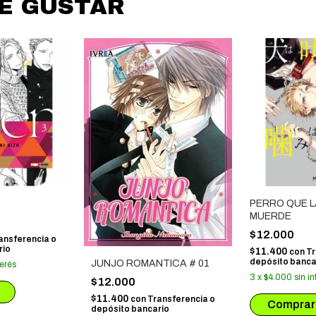
DE GUSTAR
PERRO QUE 
MUERDE
$12.000
ansferencia o
rio
$11.400
con
Tr
depósito banca
JUNJO ROMANTICA # 01
terés
3
x
$4.000
sin in
$12.000
$11.400
con
Transferencia o
depósito bancario