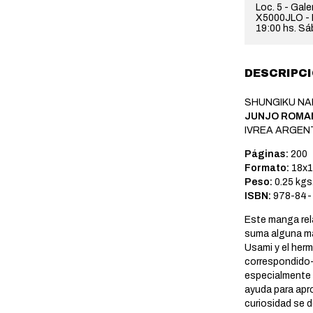
Loc. 5 - Gal
X5000JLO - H
19:00 hs. Sá
DESCRIPC
SHUNGIKU N
JUNJO ROMAN
IVREA ARGEN
Páginas:
200
Formato:
18x1
Peso:
0.25 kgs
ISBN:
978-84-
Este manga rela
suma alguna más
Usami y el her
correspondido-
especialmente 
ayuda para apro
curiosidad se 