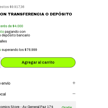
uestos
$9.917,36
CON
TRANSFERENCIA O DEPÓSITO
terés de
$4.000
nto
pagando con
o depósito bancario
alles
s
superando los
$76.999
 envío
ocal
omics Store - Av. General Paz 174
Gratis