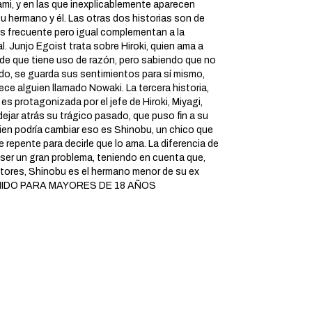
mi, y en las que inexplicablemente aparecen
 hermano y él. Las otras dos historias son de
s frecuente pero igual complementan a la
al. Junjo Egoist trata sobre Hiroki, quien ama a
de que tiene uso de razón, pero sabiendo que no
do, se guarda sus sentimientos para sí mismo,
ce alguien llamado Nowaki. La tercera historia,
 es protagonizada por el jefe de Hiroki, Miyagi,
dejar atrás su trágico pasado, que puso fin a su
ien podría cambiar eso es Shinobu, un chico que
e repente para decirle que lo ama. La diferencia de
 ser un gran problema, teniendo en cuenta que,
ctores, Shinobu es el hermano menor de su ex
NIDO PARA MAYORES DE 18 AÑOS