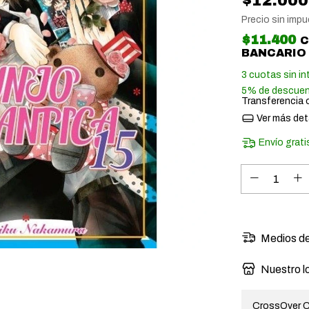
$12.000
Precio sin imp
$11.400
BANCARIO
3
cuotas sin in
5% de descue
Transferencia 
Ver más det
Envío grati
Medios de
Nuestro l
CrossOver C