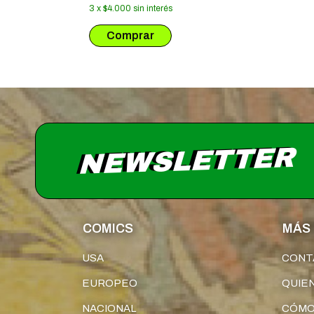
3
x
$4.000
sin interés
NEWSLETTER
COMICS
MÁS 
USA
CONT
EUROPEO
QUIE
NACIONAL
CÓMO