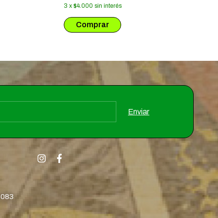
3
x
$4.000
sin i
3
x
$4.000
sin interés
8083