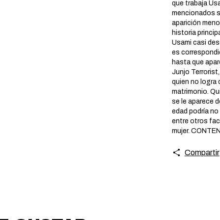
que trabaja Usa
mencionados su
aparición meno
historia princip
Usami casi des
es correspondi
hasta que apare
Junjo Terrorist,
quien no logra 
matrimonio. Qu
se le aparece d
edad podría no
entre otros fa
mujer. CONTE
Compartir