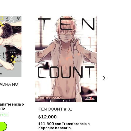
LADRA NO
ansferencia o
rio
JUNJO ROMA
TEN COUNT # 01
terés
$12.000
$12.000
$11.400
$11.400
con
T
con
Transferencia o
depósito banca
depósito bancario