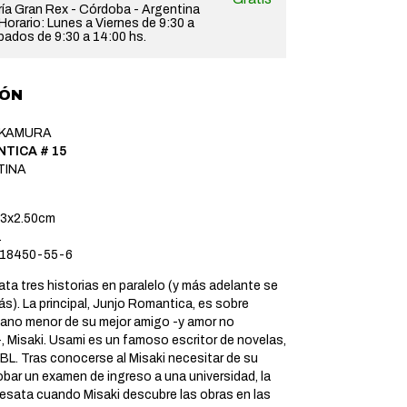
ería Gran Rex - Córdoba - Argentina
orario: Lunes a Viernes de 9:30 a
bados de 9:30 a 14:00 hs.
IÓN
AKAMURA
TICA # 15
TINA
3x2.50cm
.
18450-55-6
ta tres historias en paralelo (y más adelante se
). La principal, Junjo Romantica, es sobre
mano menor de su mejor amigo -y amor no
, Misaki. Usami es un famoso escritor de novelas,
BL. Tras conocerse al Misaki necesitar de su
bar un examen de ingreso a una universidad, la
desata cuando Misaki descubre las obras en las