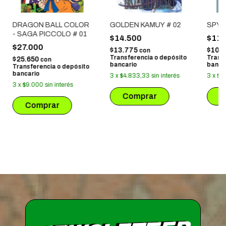
DRAGON BALL COLOR
GOLDEN KAMUY # 02
SPY X
- SAGA PICCOLO # 01
$14.500
$11.
$27.000
$13.775
$10.
con
Transferencia o depósito
Trans
$25.650
con
bancario
banca
Transferencia o depósito
bancario
3
x
$4.833,33
sin interés
3
x
$3
3
x
$9.000
sin interés