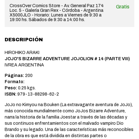
CrossOver Comics Store - Av. General Paz 174
Gratis
Loc. 5 - Galería Gran Rex - Córdoba - Argentina
X5000JLO - Horario: Lunes a Viernes de 9:30 a
19:00 hs. Sábados de 9:30 a 14:00 hs.
DESCRIPCIÓN
HIROHIKO ARAKI
JOJO'S BIZARRE ADVENTURE JOJOLION # 14 (PARTE VIII)
IVREA ARGENTINA
Páginas:
200
Formato:
Peso:
0.25 kgs.
ISBN:
979-13-88298-62-2
JoJo no Kimyou na Bouken (La extravagante aventura de JoJo),
más conocida mundialmente como JoJos Bizarre Adventure,
narra la historia de la familia Joestar a través de las décadas y
sus continuos enfrentamientos con el malvado vampiro Dio
Brando y su legado. Una de las características más reconocibles
de la obra es que está dividida en distintas partes o