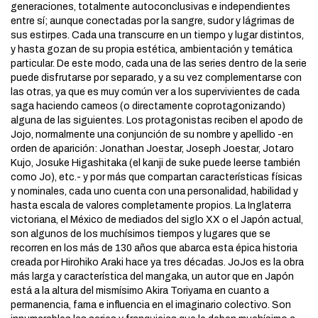
generaciones, totalmente autoconclusivas e independientes
entre sí; aunque conectadas por la sangre, sudor y lágrimas de
sus estirpes. Cada una transcurre en un tiempo y lugar distintos,
y hasta gozan de su propia estética, ambientación y temática
particular. De este modo, cada una de las series dentro de la serie
puede disfrutarse por separado, y a su vez complementarse con
las otras, ya que es muy común ver a los supervivientes de cada
saga haciendo cameos (o directamente coprotagonizando)
alguna de las siguientes. Los protagonistas reciben el apodo de
Jojo, normalmente una conjunción de su nombre y apellido -en
orden de aparición: Jonathan Joestar, Joseph Joestar, Jotaro
Kujo, Josuke Higashitaka (el kanji de suke puede leerse también
como Jo), etc.- y por más que compartan características físicas
y nominales, cada uno cuenta con una personalidad, habilidad y
hasta escala de valores completamente propios. La Inglaterra
victoriana, el México de mediados del siglo XX o el Japón actual,
son algunos de los muchísimos tiempos y lugares que se
recorren en los más de 130 años que abarca esta épica historia
creada por Hirohiko Araki hace ya tres décadas. JoJos es la obra
más larga y característica del mangaka, un autor que en Japón
está a la altura del mismísimo Akira Toriyama en cuanto a
permanencia, fama e influencia en el imaginario colectivo. Son