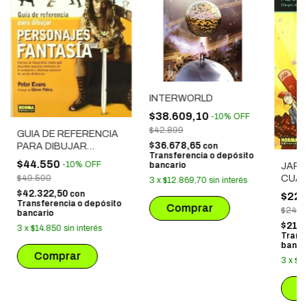
INTERWORLD
$38.609,10
-
10
%
OFF
$42.899
GUIA DE REFERENCIA
$36.678,65
PARA DIBUJAR
con
Transferencia o depósito
PERSONAJES DE
$44.550
-
10
%
OFF
bancario
JAPO
FANTASIA
$49.500
CUAD
3
x
$12.869,70
sin interés
EJER
$42.322,50
con
$22.
Transferencia o depósito
$24.7
bancario
$21.1
3
x
$14.850
sin interés
Trans
banca
3
x
$7