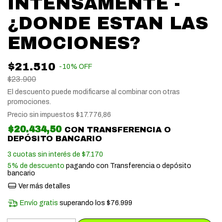
INTENSAMENTE -
¿DONDE ESTAN LAS
EMOCIONES?
$21.510
-
10
%
OFF
$23.900
El descuento puede modificarse al combinar con otras
promociones.
Precio sin impuestos
$17.776,86
$20.434,50
CON
TRANSFERENCIA O
DEPÓSITO BANCARIO
3
cuotas sin interés de
$7.170
5% de descuento
pagando con Transferencia o depósito
bancario
Ver más detalles
Envío gratis
superando los
$76.999