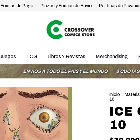
Formas de Pago
Plazos y Formas de Envío
Políticas de Privaci
Juegos
TCG
Libros Y Revistas
Merchandising
ENVÍOS A TODO EL PAÍS Y EL MUNDO
3 CUOTAS SIN INT
Inicio
.
Materia
10
ICE
10