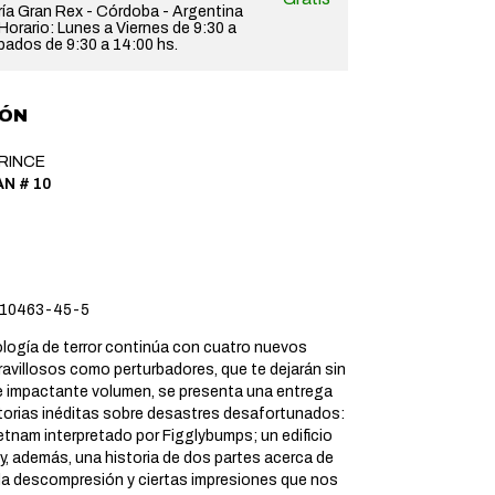
ería Gran Rex - Córdoba - Argentina
orario: Lunes a Viernes de 9:30 a
bados de 9:30 a 14:00 hs.
IÓN
PRINCE
N # 10
10463-45-5
ología de terror continúa con cuatro nuevos
ravillosos como perturbadores, que te dejarán sin
te impactante volumen, se presenta una entrega
storias inéditas sobre desastres desafortunados:
etnam interpretado por Figglybumps; un edificio
 y, además, una historia de dos partes acerca de
 la descompresión y ciertas impresiones que nos