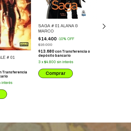
SAGA # 01 ALANA &
MARCO
$14.400
-
10
%
OFF
$16.000
$13.680
con
Transferencia o
depósito bancario
LE # 01
HELLBOY EN E
3
x
$4.800
sin interés
01 EL DESC
$49.500
n
Transferencia
cario
$47.025
con
Tr
n interés
depósito banca
3
x
$16.500
sin 