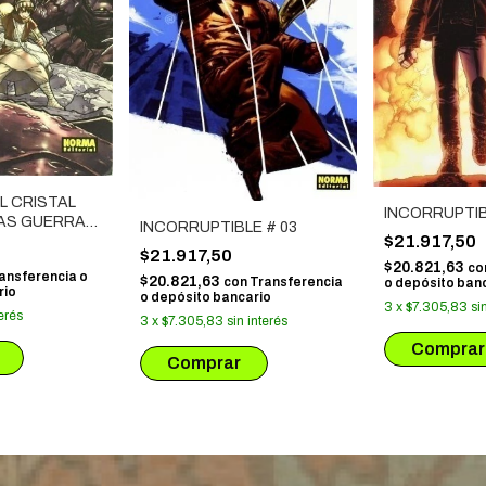
L CRISTAL
INCORRUPTIB
LAS GUERRAS
INCORRUPTIBLE # 03
$21.917,50
$21.917,50
$20.821,63
co
ansferencia o
$20.821,63
con
Transferencia
o depósito ban
rio
o depósito bancario
3
x
$7.305,83
si
terés
3
x
$7.305,83
sin interés