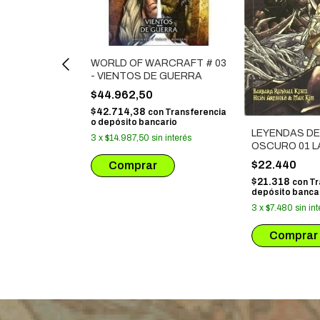
WORLD OF WARCRAFT # 03
- VIENTOS DE GUERRA
$44.962,50
$42.714,38
con
Transferencia
o depósito bancario
LEYENDAS DE
3
x
$14.987,50
sin interés
E # 02
OSCURO 01 
GARTHIM
$22.440
n
Transferencia
$21.318
con
Tr
ario
depósito banca
 interés
3
x
$7.480
sin in