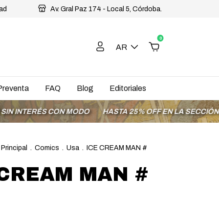
dad
Av. Gral Paz 174 - Local 5, Córdoba.
0
AR
Preventa
FAQ
Blog
Editoriales
ERÉS CON MODO
HASTA 25% OFF EN LA SECCIÓN OFERTA
 Principal
.
Comics
.
Usa
.
ICE CREAM MAN #
 CREAM MAN #