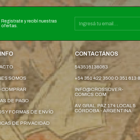
Registrate y recibí nuestras
ofertas.
INFO
CONTACTÁNOS
ACTO
543516138083
NES SOMOS
+54 351 422 3500 O 351 613 
 COMPRAR
INFO@CROSSOVER-
COMICS.COM
AS DE PAGO
AV. GRAL. PAZ 174 LOCAL 5
CÓRDOBA - ARGENTINA
S Y FORMAS DE ENVÍO
ICAS DE PRIVACIDAD