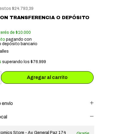
uestos
$24.793,39
CON
TRANSFERENCIA O DEPÓSITO
terés de
$10.000
nto
pagando con
o depósito bancario
alles
s
superando los
$76.999
 envío
ocal
omics Store - Av. General Paz 174
Gratis