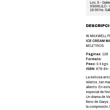
Loc. 5 - Gal
X5000JLO - H
19:00 hs. Sá
DESCRIPC
W. MAXWELL 
ICE CREAM MA
MOZTROS
Páginas:
128
Formato:
Peso:
0.4 kgs.
ISBN:
978-84-
La exitosa ant
relatos, tan ma
aliento. En es
especial de hi
Un drama de Vi
lleno de Garys;
la compresión,