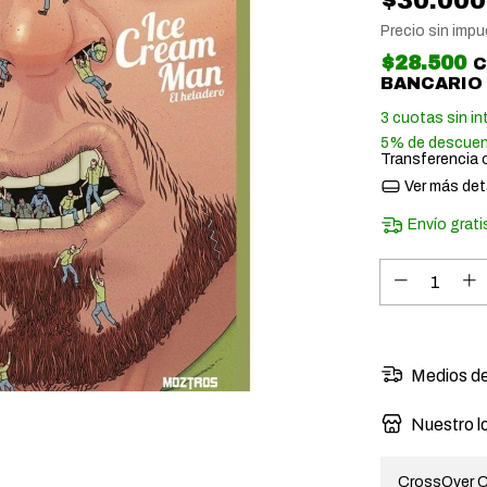
$30.000
Precio sin imp
$28.500
BANCARIO
3
cuotas sin in
5% de descue
Transferencia 
Ver más det
Envío grati
Medios de
Nuestro l
CrossOver C