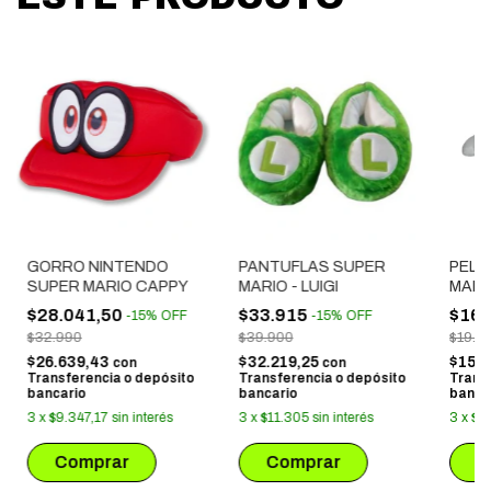
GORRO NINTENDO
PANTUFLAS SUPER
PELU
SUPER MARIO CAPPY
MARIO - LUIGI
MARI
$28.041,50
$33.915
$16.
-
15
%
OFF
-
15
%
OFF
$32.990
$39.900
$19.0
$26.639,43
$32.219,25
$15.
con
con
Transferencia o depósito
Transferencia o depósito
Trans
bancario
bancario
banca
3
x
$9.347,17
sin interés
3
x
$11.305
sin interés
3
x
$5