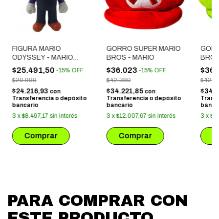
FIGURA MARIO
GORRO SUPER MARIO
GORR
ODYSSEY - MARIO
BROS - MARIO
BROS 
BROS VIOLETA
$25.491,50
$36.023
$36.
-
15
%
OFF
-
15
%
OFF
(BOLSA)
$29.990
$42.380
$42.3
$24.216,93
$34.221,85
$34.
con
con
Transferencia o depósito
Transferencia o depósito
Trans
bancario
bancario
banca
3
x
$8.497,17
sin interés
3
x
$12.007,67
sin interés
3
x
$1
PARA COMPRAR CON
ESTE PRODUCTO