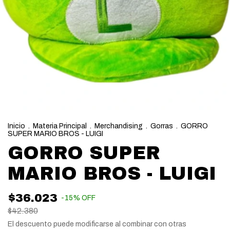
Inicio
.
Materia Principal
.
Merchandising
.
Gorras
.
GORRO
SUPER MARIO BROS - LUIGI
GORRO SUPER
MARIO BROS - LUIGI
$36.023
-
15
%
OFF
$42.380
El descuento puede modificarse al combinar con otras