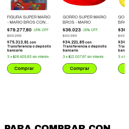
FIGURA SUPER MARIO
GORRO SUPER MARIO
GORR
- MARIO BROS CON
BROS - MARIO
BROS
GUANTE BASEBALL
$79.277,80
$36.023
$36.
-
15
%
OFF
-
15
%
OFF
$93.268
$42.380
$42.3
$75.313,91
$34.221,85
$34.
con
con
Transferencia o depósito
Transferencia o depósito
Trans
bancario
bancario
banca
3
x
$26.425,93
sin interés
3
x
$12.007,67
sin interés
3
x
$1
PARA COMPRAR CON