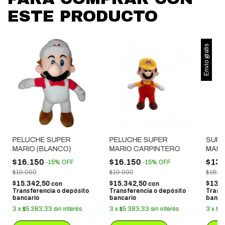
ESTE PRODUCTO
Envío gratis
PELUCHE SUPER
PELUCHE SUPER
SUPE
MARIO (BLANCO)
MARIO CARPINTERO
MARI
$16.150
$16.150
$137
-
15
%
OFF
-
15
%
OFF
$19.000
$19.000
$161.
$15.342,50
$15.342,50
$130
con
con
Transferencia o depósito
Transferencia o depósito
Trans
bancario
bancario
banca
3
x
$5.383,33
sin interés
3
x
$5.383,33
sin interés
3
x
$4