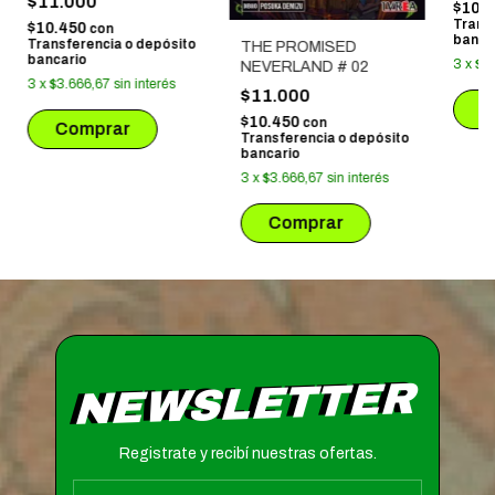
$11.000
$10.
Trans
$10.450
con
banca
Transferencia o depósito
THE PROMISED
bancario
3
x
$3
NEVERLAND # 02
3
x
$3.666,67
sin interés
$11.000
$10.450
con
Transferencia o depósito
bancario
3
x
$3.666,67
sin interés
NEWSLETTER
Registrate y recibí nuestras ofertas.