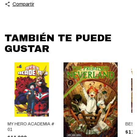
Compartir
TAMBIÉN TE PUEDE
GUSTAR
MY HERO ACADEMIA #
BEST
01
$11.