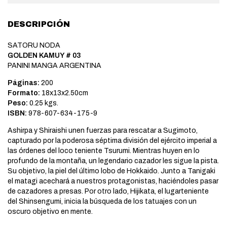
DESCRIPCIÓN
SATORU NODA
GOLDEN KAMUY # 03
PANINI MANGA ARGENTINA
Páginas:
200
Formato:
18x13x2.50cm
Peso:
0.25 kgs.
ISBN:
978-607-634-175-9
Ashirpa y Shiraishi unen fuerzas para rescatar a Sugimoto,
capturado por la poderosa séptima división del ejército imperial a
las órdenes del loco teniente Tsurumi. Mientras huyen en lo
profundo de la montaña, un legendario cazador les sigue la pista.
Su objetivo, la piel del último lobo de Hokkaido. Junto a Tanigaki
el matagi acechará a nuestros protagonistas, haciéndoles pasar
de cazadores a presas. Por otro lado, Hijikata, el lugarteniente
del Shinsengumi, inicia la búsqueda de los tatuajes con un
oscuro objetivo en mente.