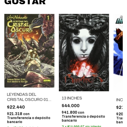
GUSTAR
LEYENDAS DEL
13 INCHES
CRISTAL OSCURO 01
INCO
LAS GUERRAS
$44.000
$22.440
$21.
GARTHIM
$41.800
con
$21.318
$20.
con
Transferencia o depósito
Transferencia o depósito
Trans
bancario
bancario
banca
3
x
$14.666,67
sin interés