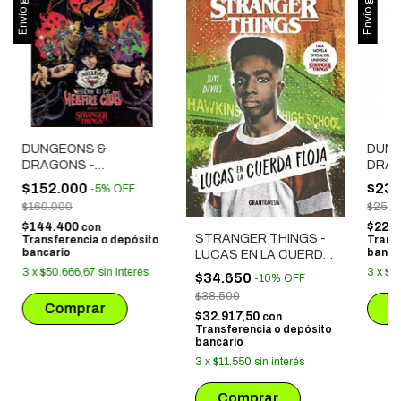
Envío gratis
Envío gratis
DUNGEONS &
DUNG
DRAGONS -
DRAG
STRANGER THINGS:
DECK
$152.000
$237
-
5
%
OFF
WELCOME TO THE
THIN
$160.000
$250.
HELLFIRE
$144.400
$225
con
STRANGER THINGS -
Transferencia o depósito
Trans
bancario
banca
LUCAS EN LA CUERDA
FLOJA
3
x
$50.666,67
sin interés
3
x
$7
$34.650
-
10
%
OFF
$38.500
$32.917,50
con
Transferencia o depósito
bancario
3
x
$11.550
sin interés