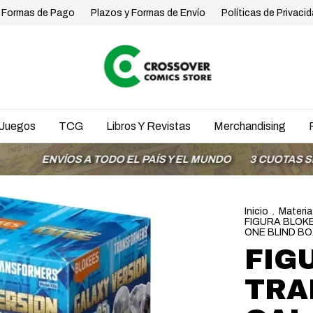
Formas de Pago
Plazos y Formas de Envío
Políticas de Privaci
Juegos
TCG
Libros Y Revistas
Merchandising
NVÍOS A TODO EL PAÍS Y EL MUNDO
3 CUOTAS SIN INTER
Inicio
.
Materia
FIGURA BLOK
ONE BLIND BO
FIG
TRA