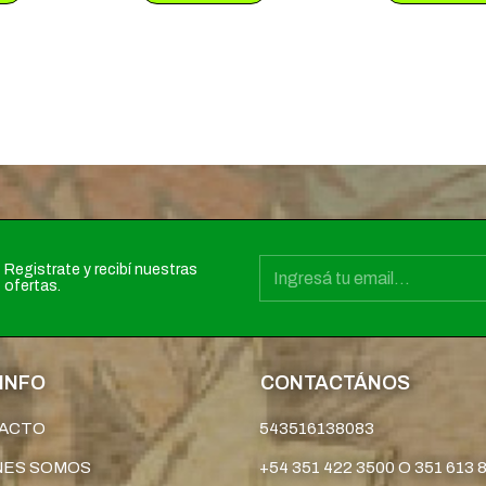
Registrate y recibí nuestras
ofertas.
INFO
CONTACTÁNOS
ACTO
543516138083
NES SOMOS
+54 351 422 3500 O 351 613 