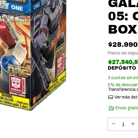
GAL
05:
BOX
$28.990
Precio sin imp
$27.540,
DEPÓSITO
3
cuotas sin in
5% de descue
Transferencia 
Ver más det
Envío grati