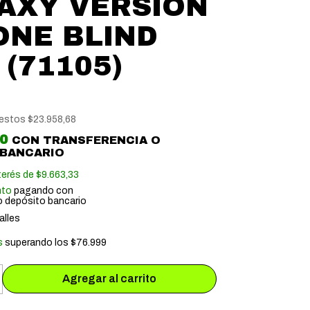
AXY VERSION
 ONE BLIND
 (71105)
uestos
$23.958,68
50
CON
TRANSFERENCIA O
 BANCARIO
terés de
$9.663,33
nto
pagando con
o depósito bancario
alles
s
superando los
$76.999