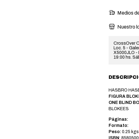
Medios de
Nuestro l
CrossOver C
Loc. 5 - Gal
X5000JLO - H
19:00 hs. Sá
DESCRIPC
HASBRO HAS
FIGURA BLOK
ONE BLIND BO
BLOKEES
Páginas:
Formato:
Peso:
0.25 kgs
ISBN:
8580500