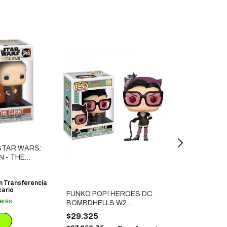
STAR WARS:
FUNKO POP! 
 - THE
WORKAHOLI
$29.325
$27.858,75
n
Transferencia
co
cario
o depósito ban
FUNKO POP! HEROES DC
terés
3
x
$9.775
sin in
BOMBDHELLS W2
CATWOMAN
$29.325