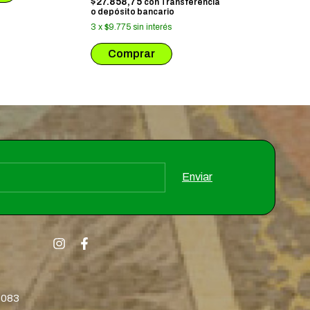
$27.858,75
con
Transferencia
o depósito bancario
3
x
$9.775
sin interés
8083