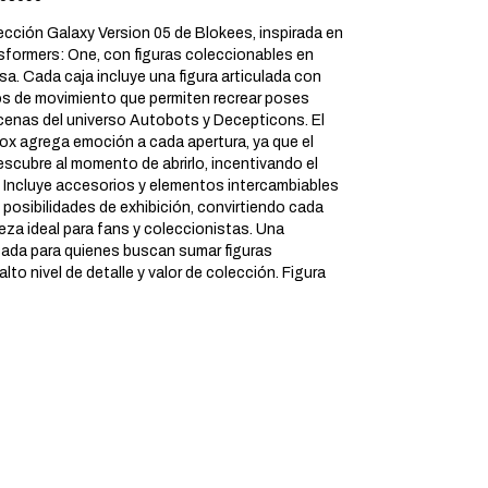
ección Galaxy Version 05 de Blokees, inspirada en
nsformers: One, con figuras coleccionables en
a. Cada caja incluye una figura articulada con
os de movimiento que permiten recrear poses
cenas del universo Autobots y Decepticons. El
box agrega emoción a cada apertura, ya que el
scubre al momento de abrirlo, incentivando el
 Incluye accesorios y elementos intercambiables
 posibilidades de exhibición, convirtiendo cada
ieza ideal para fans y coleccionistas. Una
ada para quienes buscan sumar figuras
lto nivel de detalle y valor de colección. Figura