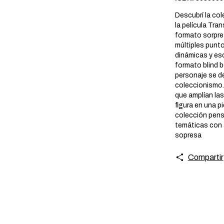
Descubrí la col
la película Tra
formato sorpres
múltiples punt
dinámicas y es
formato blind 
personaje se de
coleccionismo.
que amplían las
figura en una p
colección pens
temáticas con a
sopresa
Compartir