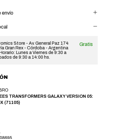
 envío
ocal
omics Store - Av. General Paz 174
Gratis
ería Gran Rex - Córdoba - Argentina
orario: Lunes a Viernes de 9:30 a
bados de 9:30 a 14:00 hs.
IÓN
BRO
EES TRANSFORMERS GALAXY VERSION 05:
X (71105)
.
08695