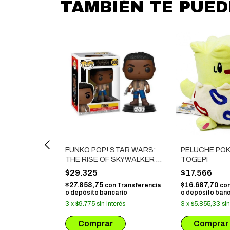
TAMBIÉN TE PUE
OVIES: THE
- THE
FUNKO POP! STAR WARS:
PELUCHE PO
n
Transferencia
ario
THE RISE OF SKYWALKER -
TOGEPI
FINN
erés
$29.325
$17.566
$27.858,75
$16.687,70
con
Transferencia
co
o depósito bancario
o depósito banc
3
x
$9.775
sin interés
3
x
$5.855,33
sin