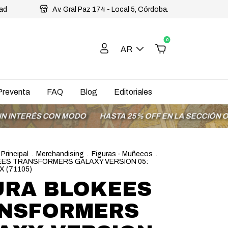
dad
Av. Gral Paz 174 - Local 5, Córdoba.
0
AR
Preventa
FAQ
Blog
Editoriales
ÉS CON MODO
HASTA 25% OFF EN LA SECCIÓN OFERTAS
 Principal
.
Merchandising
.
Figuras - Muñecos
.
EES TRANSFORMERS GALAXY VERSION 05:
X (71105)
URA BLOKEES
NSFORMERS