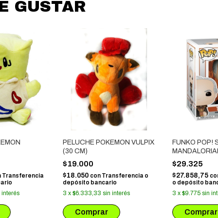
DE GUSTAR
KEMON
PELUCHE POKEMON VULPIX
FUNKO POP! 
(30 CM)
MANDALORIAN
CLIENT
$19.000
$29.325
$18.050
$27.858,75
n
Transferencia
con
Transferencia o
co
ario
depósito bancario
o depósito ban
 interés
3
x
$6.333,33
sin interés
3
x
$9.775
sin in