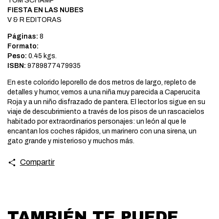
TOM SCHAMP
FIESTA EN LAS NUBES
V & R EDITORAS
Páginas:
8
Formato:
Peso:
0.45 kgs.
ISBN:
9789877479935
En este colorido leporello de dos metros de largo, repleto de
detalles y humor, vemos a una niña muy parecida a Caperucita
Roja y a un niño disfrazado de pantera. El lector los sigue en su
viaje de descubrimiento a través de los pisos de un rascacielos
habitado por extraordinarios personajes: un león al que le
encantan los coches rápidos, un marinero con una sirena, un
gato grande y misterioso y muchos más.
Compartir
TAMBIÉN TE PUEDE