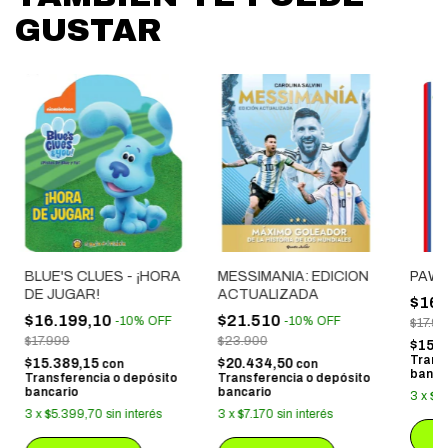
GUSTAR
BLUE'S CLUES - ¡HORA
MESSIMANIA: EDICION
PAW 
DE JUGAR!
ACTUALIZADA
$16.
$16.199,10
$21.510
-
10
%
OFF
-
10
%
OFF
$17.9
$17.999
$23.900
$15.
Trans
$15.389,15
$20.434,50
con
con
banca
Transferencia o depósito
Transferencia o depósito
bancario
bancario
3
x
$5
3
x
$5.399,70
sin interés
3
x
$7.170
sin interés