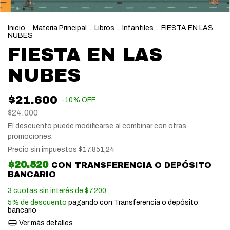
Inicio
.
Materia Principal
.
Libros
.
Infantiles
.
FIESTA EN LAS
NUBES
FIESTA EN LAS
NUBES
$21.600
-
10
%
OFF
$24.000
El descuento puede modificarse al combinar con otras
promociones.
Precio sin impuestos
$17.851,24
$20.520
CON
TRANSFERENCIA O DEPÓSITO
BANCARIO
3
cuotas sin interés de
$7.200
5% de descuento
pagando con Transferencia o depósito
bancario
Ver más detalles