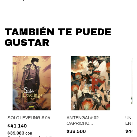
TAMBIÉN TE PUEDE
GUSTAR
SOLO LEVELING # 04
ANTENGAI # 02
UN D
CAPRICHO
EN P
$41.140
NOCTURNO
$38.500
$44.
$39.083
con