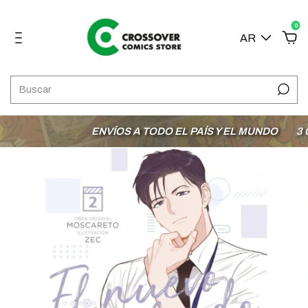
0
AR
ENVÍOS A TODO EL PAÍS Y EL MUNDO
3 CU