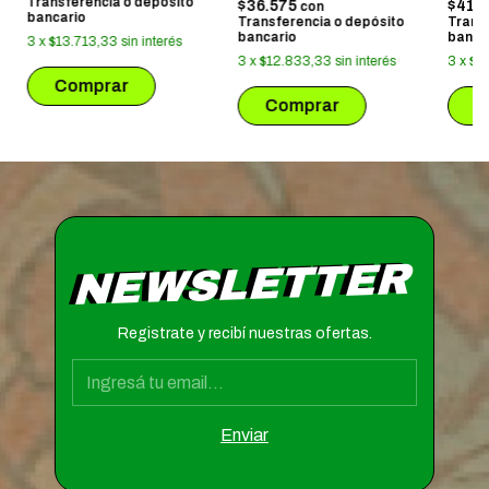
Transferencia o depósito
$36.575
$41.
con
bancario
Transferencia o depósito
Trans
bancario
banca
3
x
$13.713,33
sin interés
3
x
$12.833,33
sin interés
3
x
$14
NEWSLETTER
Registrate y recibí nuestras ofertas.