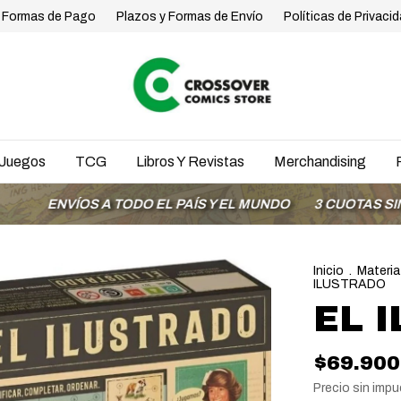
Formas de Pago
Plazos y Formas de Envío
Políticas de Privaci
Juegos
TCG
Libros Y Revistas
Merchandising
VÍOS A TODO EL PAÍS Y EL MUNDO
3 CUOTAS SIN INTERÉ
Inicio
.
Materia
ILUSTRADO
EL 
$69.900
Precio sin imp