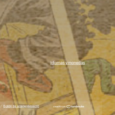
Idiomas y monedas
/
Botón de arrepentimiento