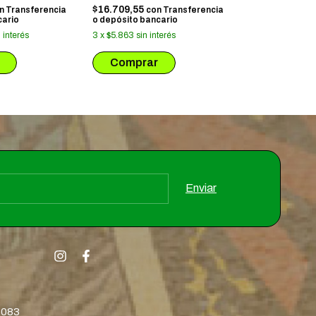
$16.709,55
$26.590,50
n
Transferencia
con
Transferencia
co
cario
o depósito bancario
o depósito ban
n interés
3
x
$5.863
sin interés
3
x
$9.330
sin i
8083