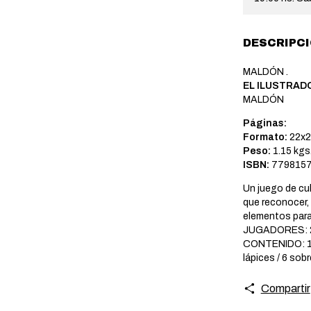
DESCRIPC
MALDÓN .
EL ILUSTRAD
MALDÓN
Páginas:
Formato:
22x2
Peso:
1.15 kgs
ISBN:
7798157
Un juego de cul
que reconocer, u
elementos par
JUGADORES: 2
CONTENIDO: 1 ta
lápices / 6 sobr
Compartir