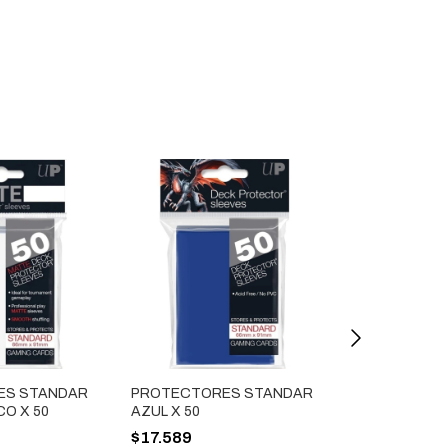
ES STANDAR
PROTECTORES STANDAR
PROTECTOR
O X 50
AZUL X 50
BAG BLANCO 
$17.589
$27.990