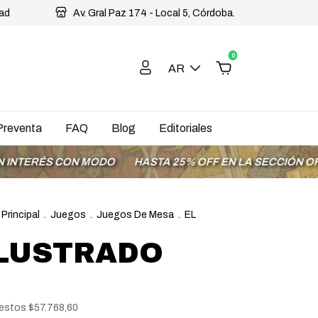
dad
Av. Gral Paz 174 - Local 5, Córdoba.
0
AR
Preventa
FAQ
Blog
Editoriales
S CON MODO
HASTA 25% OFF EN LA SECCIÓN OFERTAS
 Principal
.
Juegos
.
Juegos De Mesa
.
EL
ILUSTRADO
uestos
$57.768,60