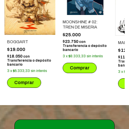
MOONSHINE # 02:
TREN DE MISERIA
$25.000
$23.750
con
BOGGART
MAR
Transferencia o depósito
$19.000
bancario
$12.
3
x
$8.333,33
sin interés
$18.050
con
$11.
Transferencia o depósito
Trans
bancario
banca
3
x
$6.333,33
sin interés
3
x
$4