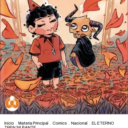
Inicio
.
Materia Principal
.
Comics
.
Nacional
.
EL ETERNO
TREN SILBANTE