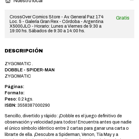
Nuestro local
CrossOver Comics Store - Av. General Paz 174
Gratis
Loc. 5 - Galería Gran Rex - Córdoba - Argentina
X5000JLO - Horario: Lunes a Viernes de 9:30 a
19:00 hs. Sábados de 9:30 a 14:00 hs.
DESCRIPCIÓN
ZYGOMATIC .
DOBBLE - SPIDER-MAN
ZYGOMATIC
Páginas:
Formato:
Peso:
0.2 kgs.
ISBN:
3558387000290
Sencillo, divertido y rápido: ¡Dobble es el juego definitivo de
observación y velocidad para todos! Encuentra antes que nadie
el único símbolo idéntico entre 2 cartas para ganar una carta o
librarte de ella. ¡Descubre a Spiderman, Venon, Tía May y a