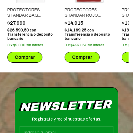
PROTECTORES
PROTECTORES
PRO
STANDAR BAG
STANDAR ROJO
STAN
BLANCO X 100
MATTE X 50
AZUL
$27.990
$14.915
$19.
$26.590,50
$14.169,25
$18.
con
con
Transferencia o depósito
Transferencia o depósito
Trans
bancario
bancario
banca
3
x
$9.330
sin interés
3
x
$4.971,67
sin interés
3
x
$6.
NEWSLETTER
Registrate y recibí nuestras ofertas.