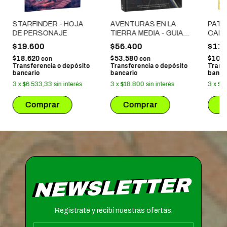
STARFINDER - HOJA
AVENTURAS EN LA
PATH
DE PERSONAJE
TIERRA MEDIA - GUIA
CALA
DEL JUGADOR
GRILL
$19.600
$56.400
$11.
PRECI
$18.620
$53.580
$10.5
con
con
Transferencia o depósito
Transferencia o depósito
Trans
bancario
bancario
banca
3
x
$6.533,33
sin interés
3
x
$18.800
sin interés
3
x
$3
NEWSLETTER
Registrate y recibí nuestras ofertas.