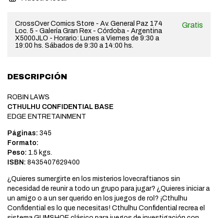
CrossOver Comics Store - Av. General Paz 174
Gratis
Loc. 5 - Galería Gran Rex - Córdoba - Argentina
X5000JLO - Horario: Lunes a Viernes de 9:30 a
19:00 hs. Sábados de 9:30 a 14:00 hs.
DESCRIPCIÓN
ROBIN LAWS
CTHULHU CONFIDENTIAL BASE
EDGE ENTRETAINMENT
Páginas:
345
Formato:
Peso:
1.5 kgs.
ISBN:
8435407629400
¿Quieres sumergirte en los misterios lovecraftianos sin
necesidad de reunir a todo un grupo para jugar? ¿Quieres iniciar a
un amigo o a un ser querido en los juegos de rol? ¡Cthulhu
Confidential es lo que necesitas! Cthulhu Confidential recrea el
sistema GUMSHOE clásico para juegos de investigación con