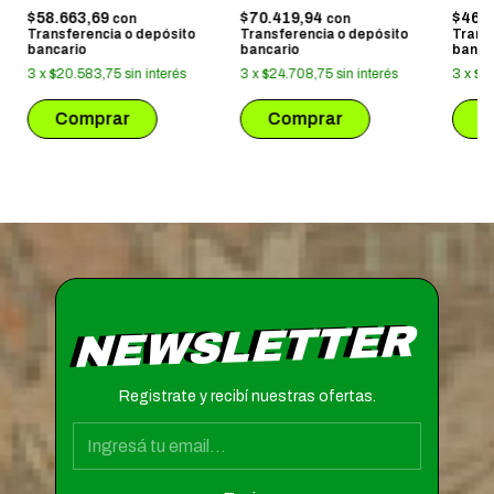
EXPR
$58.663,69
$70.419,94
$46.
con
con
HOGW
Transferencia o depósito
Transferencia o depósito
Trans
bancario
bancario
banca
3
x
$20.583,75
sin interés
3
x
$24.708,75
sin interés
3
x
$1
NEWSLETTER
Registrate y recibí nuestras ofertas.