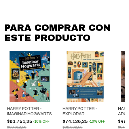
PARA COMPRAR CON
ESTE PRODUCTO
HARRY POTTER -
HARRY POTTER -
HARR
IMAGINAR HOGWARTS
EXPLORAR
ARCH
HOGWARTS
PELIC
$61.751,25
$74.126,25
$49.
-
10
%
OFF
-
10
%
OFF
CALL
$68.612,50
$82.362,50
$54.8