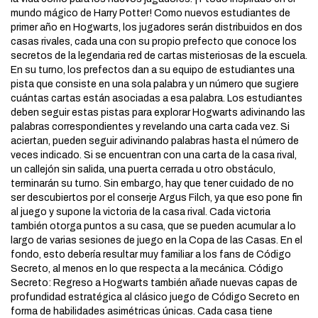
mundo mágico de Harry Potter! Como nuevos estudiantes de
primer año en Hogwarts, los jugadores serán distribuidos en dos
casas rivales, cada una con su propio prefecto que conoce los
secretos de la legendaria red de cartas misteriosas de la escuela.
En su turno, los prefectos dan a su equipo de estudiantes una
pista que consiste en una sola palabra y un número que sugiere
cuántas cartas están asociadas a esa palabra. Los estudiantes
deben seguir estas pistas para explorar Hogwarts adivinando las
palabras correspondientes y revelando una carta cada vez. Si
aciertan, pueden seguir adivinando palabras hasta el número de
veces indicado. Si se encuentran con una carta de la casa rival,
un callejón sin salida, una puerta cerrada u otro obstáculo,
terminarán su turno. Sin embargo, hay que tener cuidado de no
ser descubiertos por el conserje Argus Filch, ya que eso pone fin
al juego y supone la victoria de la casa rival. Cada victoria
también otorga puntos a su casa, que se pueden acumular a lo
largo de varias sesiones de juego en la Copa de las Casas. En el
fondo, esto debería resultar muy familiar a los fans de Código
Secreto, al menos en lo que respecta a la mecánica. Código
Secreto: Regreso a Hogwarts también añade nuevas capas de
profundidad estratégica al clásico juego de Código Secreto en
forma de habilidades asimétricas únicas. Cada casa tiene