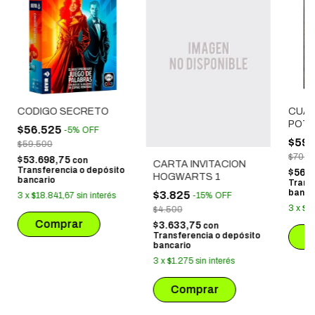
CODIGO SECRETO
CUAD
POTT
$56.525
-
5
%
OFF
CAND
$59.
$59.500
HOG
$70.3
$53.698,75
con
CARTA INVITACION
Transferencia o depósito
$56.7
HOGWARTS 1
bancario
Trans
banca
$3.825
3
x
$18.841,67
sin interés
-
15
%
OFF
3
x
$1
$4.500
$3.633,75
con
Transferencia o depósito
bancario
3
x
$1.275
sin interés