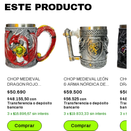
ESTE PRODUCTO
CHOP MEDIEVAL
CHOP MEDIEVAL LEÓN
CHOP
DRAGON ROJO
& ARMA NÓRDICA DE
DRAG
ACERO INOXIDABLE
ACERO INOXIDABLE
ACER
$50.690
$59.500
$50.
$48.155,50
$56.525
$48.
con
con
Transferencia o depósito
Transferencia o depósito
Trans
bancario
bancario
banca
3
x
$16.896,67
sin interés
3
x
$19.833,33
sin interés
3
x
$1