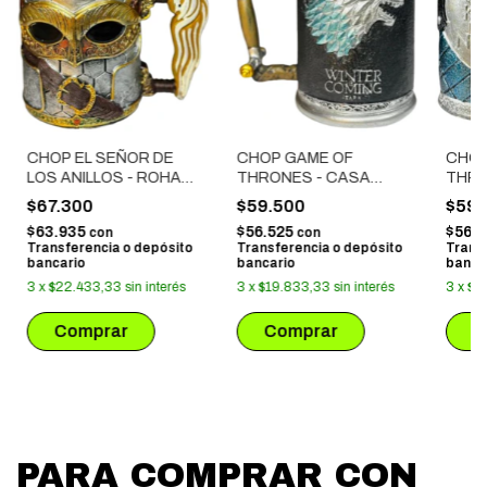
CHOP EL SEÑOR DE
CHOP GAME OF
CHOP
LOS ANILLOS - ROHAN
THRONES - CASA
THRO
DE ACERO
STARK DE ACERO
THE 
$67.300
$59.500
$59.
INOXIDABLE
INOXIDABLE
ACER
$63.935
$56.525
$56.
con
con
Transferencia o depósito
Transferencia o depósito
Trans
bancario
bancario
banca
3
x
$22.433,33
sin interés
3
x
$19.833,33
sin interés
3
x
$1
PARA COMPRAR CON