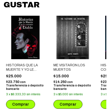
GUSTAR
HISTORIAS QUE LA
ME VISITARON LOS
HIST
MUERTE Y YO LE
MUERTOS
CONT
CONTAMOS AL DIABLO
MUE
$25.000
$15.000
$25.
$23.750
$14.250
$23.
con
con
Transferencia o depósito
Transferencia o depósito
Trans
bancario
bancario
banca
3
x
$8.333,33
sin interés
3
x
$5.000
sin interés
3
x
$8