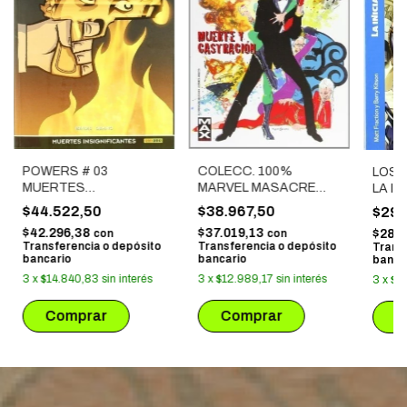
POWERS # 03
COLECC. 100%
LOS 
MUERTES
MARVEL MASACRE
LA IN
INSIGNIFICANTES
MAX # 03: íMUERTE Y
$44.522,50
$38.967,50
$29.
CASTRACION!
$42.296,38
$37.019,13
$28.
con
con
Transferencia o depósito
Transferencia o depósito
Trans
bancario
bancario
banca
3
x
$14.840,83
sin interés
3
x
$12.989,17
sin interés
3
x
$9