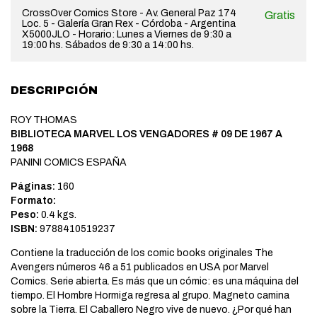
CrossOver Comics Store - Av. General Paz 174
Gratis
Loc. 5 - Galería Gran Rex - Córdoba - Argentina
X5000JLO - Horario: Lunes a Viernes de 9:30 a
19:00 hs. Sábados de 9:30 a 14:00 hs.
DESCRIPCIÓN
ROY THOMAS
BIBLIOTECA MARVEL LOS VENGADORES # 09 DE 1967 A
1968
PANINI COMICS ESPAÑA
Páginas:
160
Formato:
Peso:
0.4 kgs.
ISBN:
9788410519237
Contiene la traducción de los comic books originales The
Avengers números 46 a 51 publicados en USA por Marvel
Comics. Serie abierta. Es más que un cómic: es una máquina del
tiempo. El Hombre Hormiga regresa al grupo. Magneto camina
sobre la Tierra. El Caballero Negro vive de nuevo. ¿Por qué han