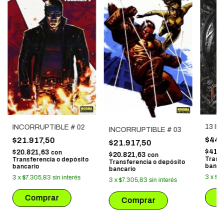
13 I
INCORRUPTIBLE # 02
INCORRUPTIBLE # 03
$44.
$21.917,50
$21.917,50
$41.
$20.821,63
con
$20.821,63
con
Trans
Transferencia o depósito
Transferencia o depósito
banca
bancario
bancario
3
x
$14
3
x
$7.305,83
sin interés
3
x
$7.305,83
sin interés