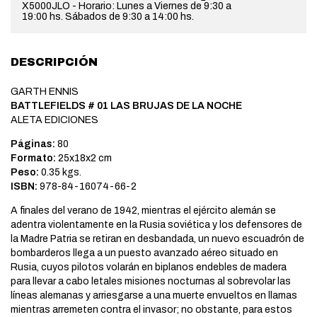
X5000JLO - Horario: Lunes a Viernes de 9:30 a
19:00 hs. Sábados de 9:30 a 14:00 hs.
DESCRIPCIÓN
GARTH ENNIS
BATTLEFIELDS # 01 LAS BRUJAS DE LA NOCHE
ALETA EDICIONES
Páginas:
80
Formato:
25x18x2 cm
Peso:
0.35 kgs.
ISBN:
978-84-16074-66-2
A finales del verano de 1942, mientras el ejército alemán se
adentra violentamente en la Rusia soviética y los defensores de
la Madre Patria se retiran en desbandada, un nuevo escuadrón de
bombarderos llega a un puesto avanzado aéreo situado en
Rusia, cuyos pilotos volarán en biplanos endebles de madera
para llevar a cabo letales misiones nocturnas al sobrevolar las
líneas alemanas y arriesgarse a una muerte envueltos en llamas
mientras arremeten contra el invasor; no obstante, para estos