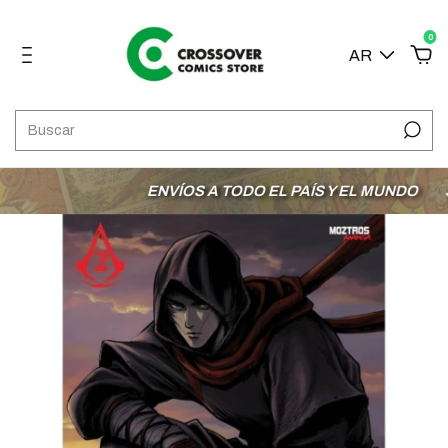
0
AR
ENVÍOS A TODO EL PAÍS Y EL MUNDO
3 C