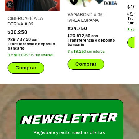
$10.
$9.9
VAGABOND # 06 -
CIBERCAFE A LA
Trans
IVREA ESPAÑA
banca
DERIVA # 02
$24.750
3
x
$3
$30.250
$23.512,50
con
$28.737,50
con
Transferencia o depósito
Transferencia o depósito
bancario
bancario
3
x
$8.250
sin interés
3
x
$10.083,33
sin interés
NEWSLETTER
Registrate y recibí nuestras ofertas.