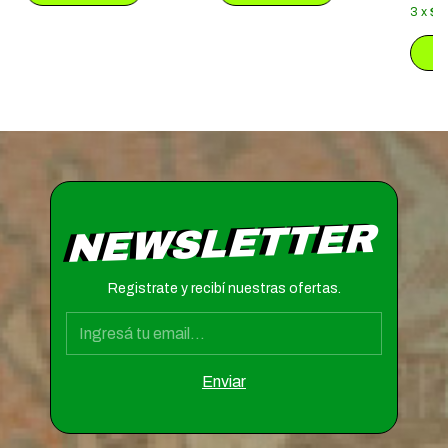
3
x
$1
NEWSLETTER
Registrate y recibí nuestras ofertas.