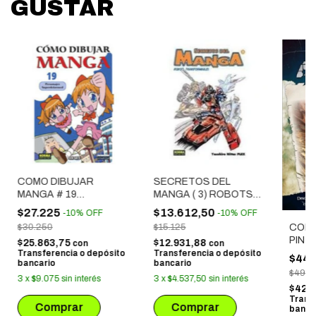
GUSTAR
COMO DIBUJAR
SECRETOS DEL
MANGA # 19
MANGA ( 3) ROBOTS
PERSONAJES
TRANSFORMABLES
$27.225
$13.612,50
-
10
%
OFF
-
10
%
OFF
SUPERDEFORMED
COMO
$30.250
$15.125
PINT
$25.863,75
$12.931,88
con
con
CAID
Transferencia o depósito
Transferencia o depósito
$44.
bancario
bancario
$49.5
3
x
$9.075
sin interés
3
x
$4.537,50
sin interés
$42.
Trans
banca