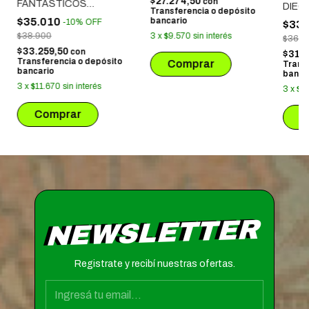
$27.274,50
con
FANTASTICOS
DIEG
Transferencia o depósito
PRIMEROS PASOS
$35.010
bancario
-
10
%
OFF
$33.
$38.900
3
x
$9.570
sin interés
$36.9
$33.259,50
con
$31.
Transferencia o depósito
Trans
bancario
banca
3
x
$11.670
sin interés
3
x
$1
NEWSLETTER
Registrate y recibí nuestras ofertas.