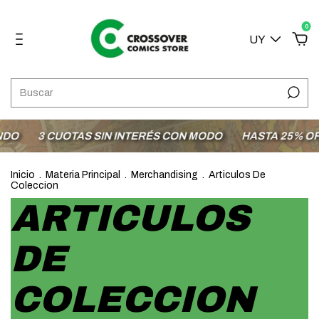
0
UY
O
3 CUOTAS SIN INTERÉS CON MODO
HASTA 25% OFF 
Inicio
.
Materia Principal
.
Merchandising
.
Articulos De
Coleccion
ARTICULOS
DE
COLECCION