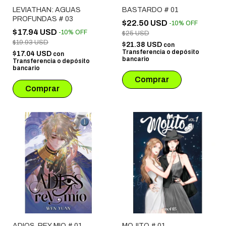
LEVIATHAN: AGUAS
BASTARDO # 01
PROFUNDAS # 03
$22.50 USD
-
10
%
OFF
$17.94 USD
-
10
%
OFF
$25 USD
$19.93 USD
$21.38 USD
con
Transferencia o depósito
$17.04 USD
con
bancario
Transferencia o depósito
bancario
ADIOS, REY MIO # 01
MOJITO # 01