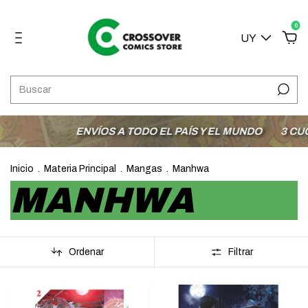
0
UY
ENVÍOS A TODO EL PAÍS Y EL MUNDO
3 CUOTAS SI
Inicio
.
Materia Principal
.
Mangas
.
Manhwa
MANHWA
Ordenar
Filtrar