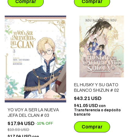
EL HUSKY Y SU GATO
BLANCO SHIZUN # 02
$43.21 USD
$41.05 USD
con
YO VOY A SER LA NUEVA
Transferencia o depósito
bancario
JEFA DEL CLAN # 03
$17.94 USD
-
10
%
OFF
$19.93 USD
$17.04 USD
con