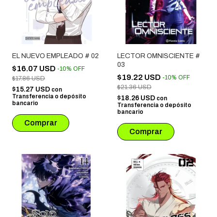
EL NUEVO EMPLEADO # 02
LECTOR OMNISCIENTE #
03
$16.07 USD
-
10
%
OFF
$19.22 USD
-
10
%
OFF
$17.86 USD
$21.36 USD
$15.27 USD
con
Transferencia o depósito
$18.26 USD
con
bancario
Transferencia o depósito
bancario