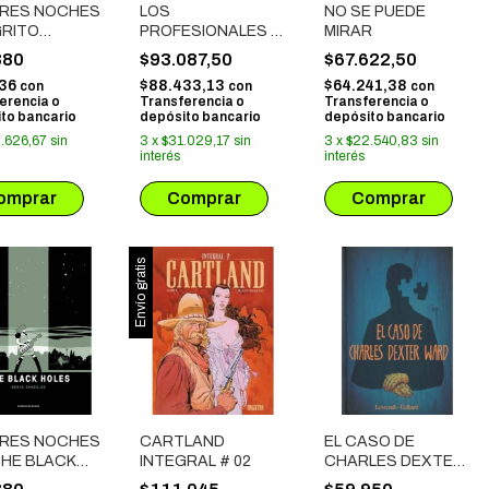
TRES NOCHES
LOS
NO SE PUEDE
GRITO
PROFESIONALES #
MIRAR
TURNO
06 LA ÚLTIMA CENA
880
$93.087,50
$67.622,50
DE LOS
436
$88.433,13
$64.241,38
con
con
con
VETERANOS
erencia o
Transferencia o
Transferencia o
to bancario
depósito bancario
depósito bancario
.626,67
sin
3
x
$31.029,17
sin
3
x
$22.540,83
sin
interés
interés
Envío gratis
TRES NOCHES
CARTLAND
EL CASO DE
THE BLACK
INTEGRAL # 02
CHARLES DEXTER
S
WARD