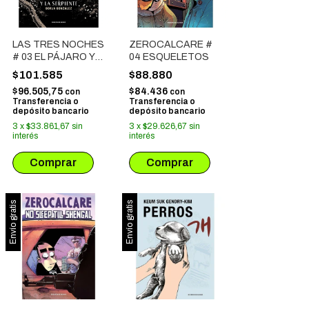
LAS TRES NOCHES
ZEROCALCARE #
# 03 EL PÁJARO Y
04 ESQUELETOS
LA SERPIENTE
$101.585
$88.880
$96.505,75
$84.436
con
con
Transferencia o
Transferencia o
depósito bancario
depósito bancario
3
x
$33.861,67
sin
3
x
$29.626,67
sin
interés
interés
Envío gratis
Envío gratis