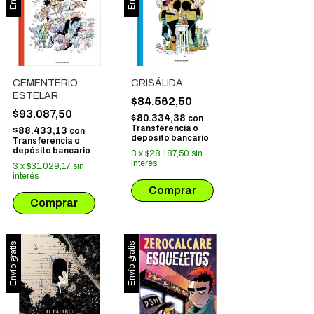
CEMENTERIO
CRISÁLIDA
ESTELAR
$84.562,50
$93.087,50
$80.334,38
con
Transferencia o
$88.433,13
con
depósito bancario
Transferencia o
depósito bancario
3
x
$28.187,50
sin
interés
3
x
$31.029,17
sin
interés
Envío gratis
Envío gratis