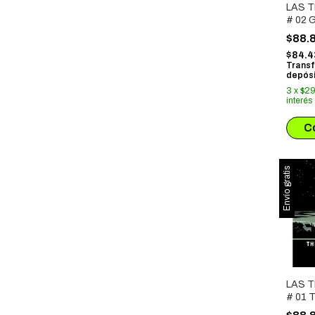
LAS 
# 02 
NOC
$88.
$84.
Transf
depósi
3
x
$29
interés
Envío gratis
LAS 
# 01 
HOLE