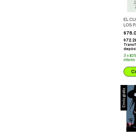
EL CU
LOS 
$76.
$72.2
Transf
depósi
3
x
$25
interés
Envío gratis