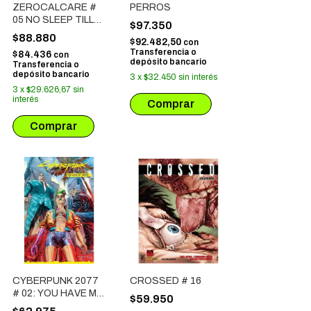
ZEROCALCARE #
PERROS
05 NO SLEEP TILL
$97.350
SHENGAL
$88.880
$92.482,50
con
Transferencia o
$84.436
con
depósito bancario
Transferencia o
depósito bancario
3
x
$32.450
sin interés
3
x
$29.626,67
sin
interés
CYBERPUNK 2077
CROSSED # 16
# 02: YOU HAVE MY
$59.950
WORD