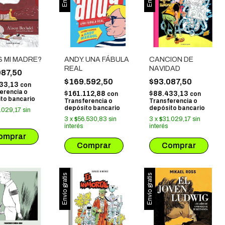
S MI MADRE?
ANDY. UNA FÁBULA
CANCION DE
REAL
NAVIDAD
087,50
$169.592,50
$93.087,50
33,13
con
erencia o
$161.112,88
$88.433,13
con
con
to bancario
Transferencia o
Transferencia o
depósito bancario
depósito bancario
.029,17
sin
3
x
$56.530,83
sin
3
x
$31.029,17
sin
interés
interés
Envío gratis
Envío gratis