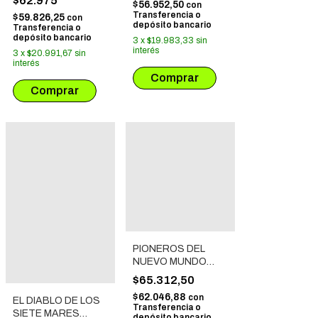
$62.975
$56.952,50
con
Transferencia o
$59.826,25
con
depósito bancario
Transferencia o
depósito bancario
3
x
$19.983,33
sin
interés
3
x
$20.991,67
sin
interés
PIONEROS DEL
NUEVO MUNDO
INTEGRAL # 01: LA
$65.312,50
GRAN EXPULSION
$62.046,88
con
EL DIABLO DE LOS
Transferencia o
SIETE MARES
depósito bancario