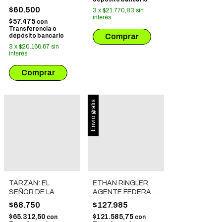
INTEGRAL
$60.500
3
x
$21.770,83
sin
interés
$57.475
con
Transferencia o
depósito bancario
3
x
$20.166,67
sin
interés
Envío gratis
TARZAN: EL
ETHAN RINGLER,
SEÑOR DE LA
AGENTE FEDERAL
JUNGLA # 01
INTEGRAL
$68.750
$127.985
$65.312,50
$121.585,75
con
con