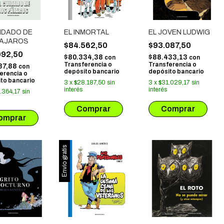
IDADO DE
EL INMORTAL
EL JOVEN LUDWIG
PAJAROS
$84.562,50
$93.087,50
092,50
$80.334,38
$88.433,13
con
con
Transferencia o
Transferencia o
87,88
con
depósito bancario
depósito bancario
erencia o
to bancario
3
x
$28.187,50
sin
3
x
$31.029,17
sin
interés
interés
.364,17
sin
Envío gratis