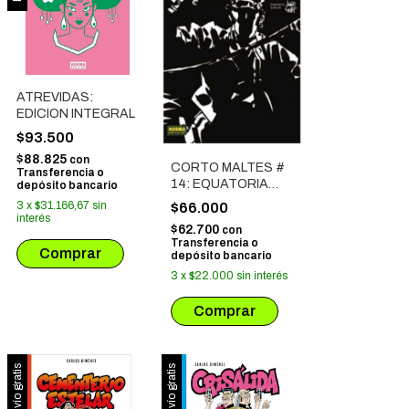
ATREVIDAS:
EDICION INTEGRAL
$93.500
$88.825
con
CORTO MALTES #
Transferencia o
14: EQUATORIA
depósito bancario
(Edic. Especial BN)
3
x
$31.166,67
sin
$66.000
interés
$62.700
con
Transferencia o
depósito bancario
3
x
$22.000
sin interés
Envío gratis
Envío gratis