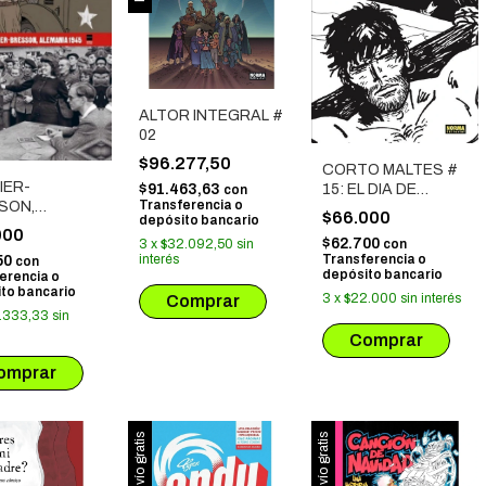
ALTOR INTEGRAL #
02
$96.277,50
CORTO MALTES #
IER-
$91.463,63
15: EL DIA DE
con
Transferencia o
SON,
TAROWEAN (Edic.
$66.000
depósito bancario
NIA 1945
Especial BN)
000
$62.700
3
x
$32.092,50
sin
con
interés
Transferencia o
50
con
depósito bancario
erencia o
to bancario
3
x
$22.000
sin interés
.333,33
sin
Envío gratis
Envío gratis