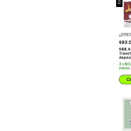
¿ERE
$93.
$88.4
Transf
depósi
3
x
$31
interés