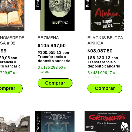
L NOMBRE DE
BEZIMENA
BLACK IS BELTZA:
SA # 02
AINHOA
$105.847,50
399
$93.087,50
$100.555,13
con
Transferencia o
79,05
$88.433,13
con
con
depósito bancario
erencia o
Transferencia o
to bancario
depósito bancario
3
x
$35.282,50
sin
interés
.799,67
sin
3
x
$31.029,17
sin
interés
Envío gratis