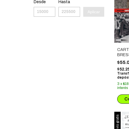
Desde
Hasta
Aplicar
CART
BRES
ALEMA
$55.
$52.2
Transf
depósi
3
x
$18
interés
Envío gratis