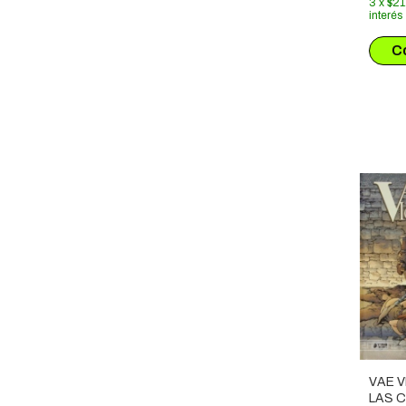
3
x
$21
interés
VAE V
LAS 