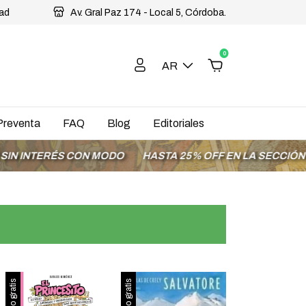
dad
Av. Gral Paz 174 - Local 5, Córdoba.
0
AR
Preventa
FAQ
Blog
Editoriales
ÉS CON MODO
HASTA 25% OFF EN LA SECCIÓN OFERTAS
Envío gratis
Envío gratis