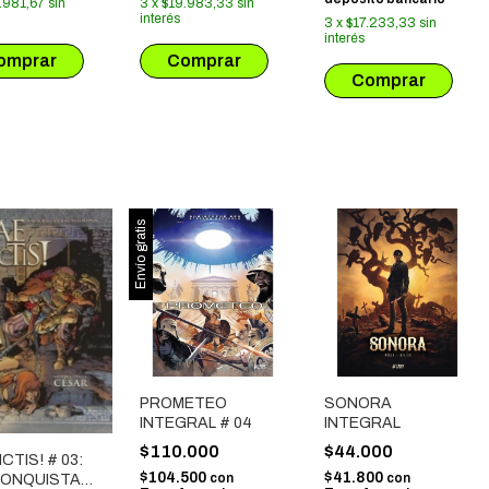
.981,67
sin
3
x
$19.983,33
sin
interés
3
x
$17.233,33
sin
interés
Envío gratis
PROMETEO
SONORA
INTEGRAL # 04
INTEGRAL
$110.000
$44.000
ICTIS! # 03:
$104.500
$41.800
con
con
CONQUISTAS