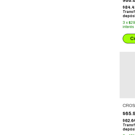
$88.
$84.
Transf
depósi
3
x
$29
interés
CROS
$65.
$62.6
Transf
depósi