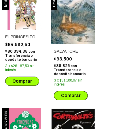
EL PRINCESITO
$84.562,50
SALVATORE
$80.334,38
con
Transferencia o
$93.500
depósito bancario
$88.825
con
3
x
$28.187,50
sin
Transferencia o
interés
depósito bancario
3
x
$31.166,67
sin
interés
Envío gratis