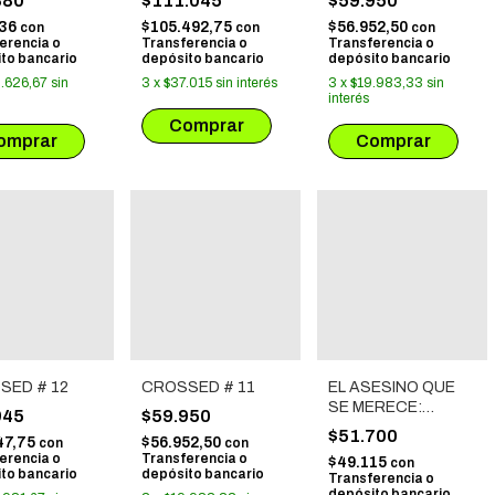
880
$111.045
$59.950
436
$105.492,75
$56.952,50
con
con
con
erencia o
Transferencia o
Transferencia o
to bancario
depósito bancario
depósito bancario
.626,67
sin
3
x
$37.015
sin interés
3
x
$19.983,33
sin
interés
SED # 12
CROSSED # 11
EL ASESINO QUE
SE MERECE:
945
$59.950
COFRE OBRA
$51.700
47,75
$56.952,50
con
con
COMPLETA
erencia o
Transferencia o
$49.115
con
to bancario
depósito bancario
Transferencia o
depósito bancario