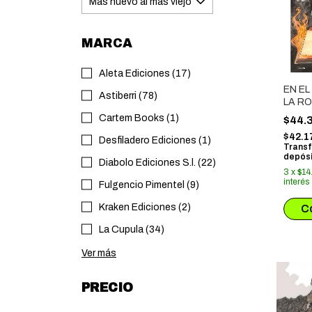
MARCA
Aleta Ediciones (17)
EN E
Astiberri (78)
LA RO
Cartem Books (1)
$44.
$42.1
Desfiladero Ediciones (1)
Transf
depósi
Diabolo Ediciones S.l. (22)
3
x
$14
interés
Fulgencio Pimentel (9)
Kraken Ediciones (2)
La Cupula (34)
Ver más
PRECIO