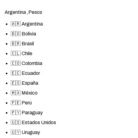
Argentina ,Pesos
🇦🇷 Argentina
🇧🇴 Bolivia
🇧🇷 Brasil
🇨🇱 Chile
🇨🇴 Colombia
🇪🇨 Ecuador
🇪🇸 España
🇲🇽 México
🇵🇪 Perú
🇵🇾 Paraguay
🇺🇸 Estados Unidos
🇺🇾 Uruguay